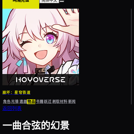
鸣潮充值
简体中文
崩坏：星穹铁道
角色
光锥
遗器
物品
书籍
跃迁
刷取材料
新闻
返回列表
一曲合弦的幻景