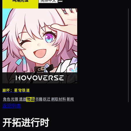
鸣潮充值
简体中文
崩坏：星穹铁道
角色
光锥
遗器
物品
书籍
跃迁
刷取材料
新闻
返回列表
开拓进行时