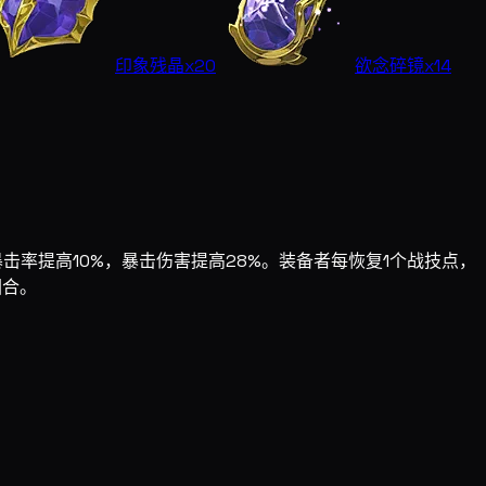
印象残晶
x20
欲念碎镜
x14
率提高10%，暴击伤害提高28%。装备者每恢复1个战技点，
回合。