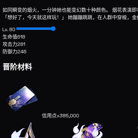
如同瞬变的烟火，一分钟她也能变幻数十种颜色。 烟花表演即
「想好了，今天就这样玩！」 她蹦蹦跳跳，在人群中穿梭，金
Lv. 80
生命值
618
攻击力
281
防御力
246
晋阶材料
信用点
x385,000