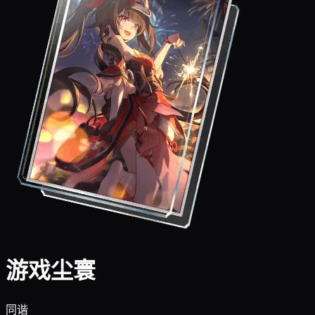
游戏尘寰
同谐