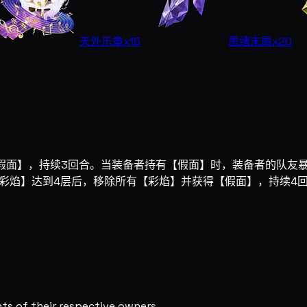
天外乐章
x15
思绪末屑
x20
假面】，持续3回合。当装备者持有【假面】时，装备者的队友暴击
彩焰】达到4层后，移除所有【彩焰】并获得【假面】，持续4
s of their respective owners.