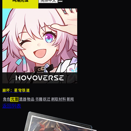
鸣潮充值
简体中文
崩坏：星穹铁道
角色
光锥
遗器
物品
书籍
跃迁
刷取材料
新闻
返回列表