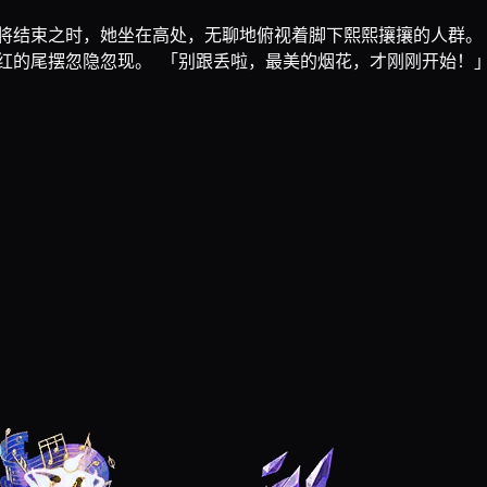
将结束之时，她坐在高处，无聊地俯视着脚下熙熙攘攘的人群。
红的尾摆忽隐忽现。 「别跟丢啦，最美的烟花，才刚刚开始！