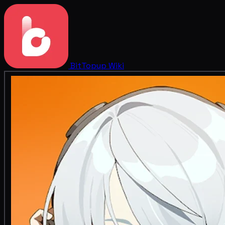
BitTopup
Wiki