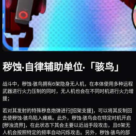
秽蚀·自律辅助单位·「骇鸟」
战斗中，秽蚀·骇鸟拥有6架隐身无人机，在本体使用多种远程
武器进行火力压制的同时，无人机也会在不同时机进行火力增
援；
若对其发射的特殊秽息炮弹进行
[招架支援]
，可以将其反制回
去使秽蚀·骇鸟陷入瘫痪。此外，秽蚀·骇鸟会在特定时机开启
[秽浊流界]
，在此状态下其会主要以近战手段攻击，且6架无
人机会按照特定的频率自动闪烁攻击。另外，秽蚀·骇鸟的部