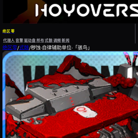
绝区零
代理人
音擎
驱动盘
邦布
式骸
调频
新闻
绝区零
/
式骸
/
秽蚀·自律辅助单位·「骇鸟」