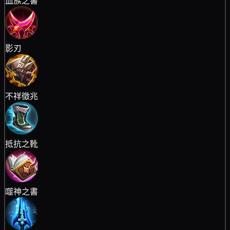
血族之書
影刃
不祥徵兆
抵抗之靴
噬神之書