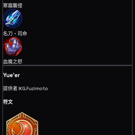
寒霜襲侵
名刀・司命
血魔之怒
Yue'er
提供者 IKG.Fuzimoto
符文