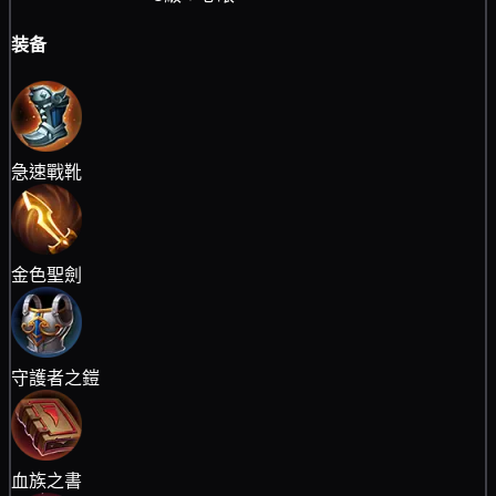
装备
急速戰靴
金色聖劍
守護者之鎧
血族之書