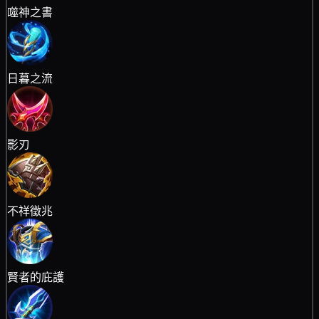
噬神之書
日暮之流
影刃
不祥徵兆
賢者的庇護