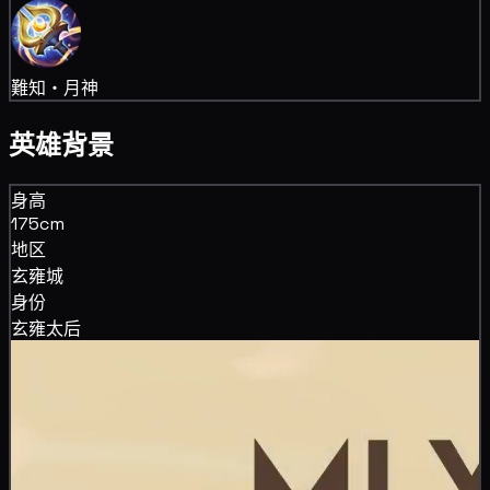
難知・月神
英雄背景
身高
175cm
地区
玄雍城
身份
玄雍太后