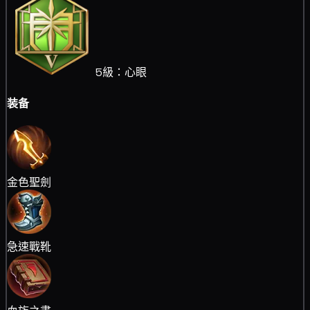
5級：心眼
装备
金色聖劍
急速戰靴