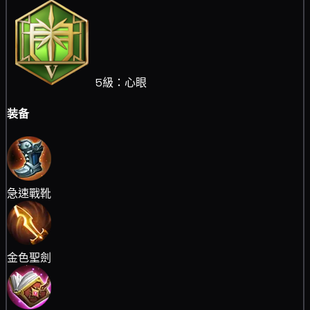
5級：心眼
装备
急速戰靴
金色聖劍