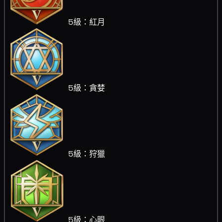
5級：紅月
5級：貪婪
5級：狩獵
5級：心眼