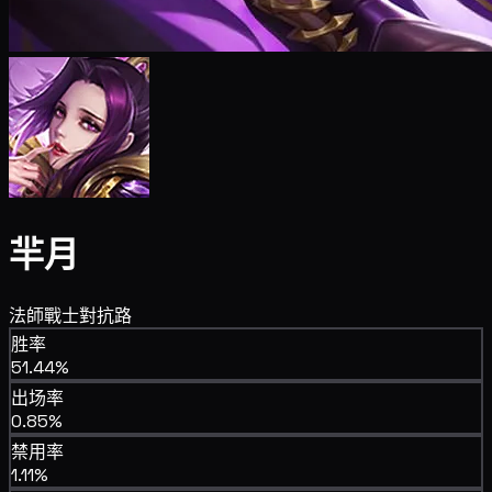
羋月
法師
戰士
對抗路
胜率
51.44%
出场率
0.85%
禁用率
1.11%