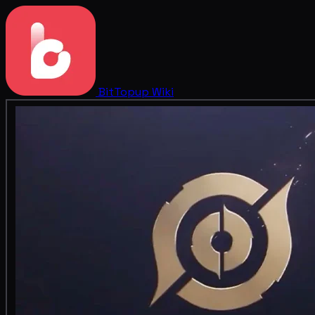
BitTopup
Wiki