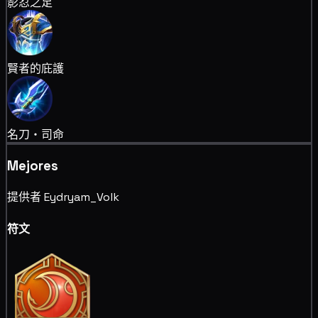
影忍之足
賢者的庇護
名刀・司命
Mejores
提供者 Eydryam_Volk
符文