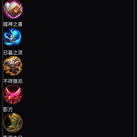
噬神之書
日暮之流
不祥徵兆
影刃