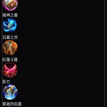
噬神之書
日暮之流
紅蓮斗篷
影刃
賢者的庇護