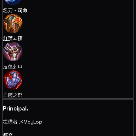
名刀・司命
紅蓮斗篷
反傷刺甲
血魔之怒
Principal.
提供者 メMoyLop
符文