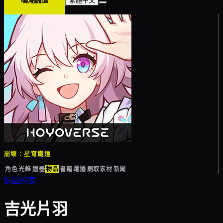
鳴潮儲值
繁體中文
崩壞：星穹鐵道
角色
光錐
遺器
物品
書籍
躍遷
刷取素材
新聞
返回列表
吉光片羽