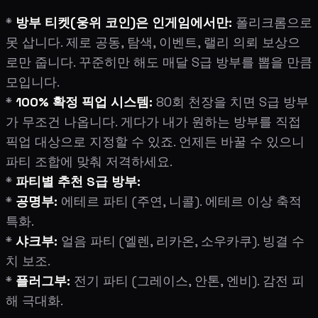
*
방부 티켓(웅위 코인)은 인게임에서만:
폴리크롬으로
못 삽니다. 제로 공동, 탐색, 이벤트, 랠리 의뢰 보상으
로만 줍니다. 꾸준히만 해도 매달 S급 방부를 뽑을 만큼
모입니다.
*
100% 확정 픽업 시스템:
80회 천장을 치면 S급 방부
가 무조건 나옵니다. 게다가 내가 원하는 방부를 직접
픽업 대상으로 지정할 수 있죠. 언제든 바꿀 수 있으니
파티 조합에 맞춰 저격하세요.
*
파티별 추천 S급 방부:
*
공명부:
에테르 파티 (주연, 니콜). 에테르 이상 축적
특화.
*
샤크부:
얼음 파티 (엘렌, 리카온, 소우카쿠). 빙결 수
치 보조.
*
플러그부:
전기 파티 (그레이스, 안톤, 엔비). 감전 피
해 극대화.