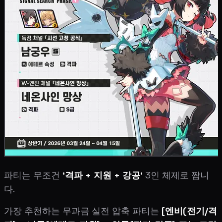
파티는 무조건
'격파 + 지원 + 강공'
3인 체제로 짭니
다.
가장 추천하는 무과금 실전 압축 파티는
[엔비(전기/격