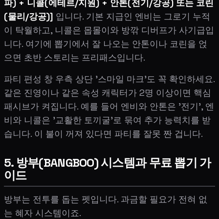
파) + 니콜(에테르/지원) + 안톤(전기/강공) 또는 코린
(물리/강공)]
입니다. 기본 지급인 엔비는 그로기 누적
이 탁월하고, 니콜은 몹몰이와 방깎 디버프가 사기급입
니다. 여기에 뽑기에서 잘 나오는 안톤이나 코린을 얹
으면 초반 스토리는 프리패스입니다.
파티 편성 창 우측 상단 '스마일 마크'도 꼭 확인하세요.
같은 진영이나 같은 속성 캐릭터가 2명 이상이면 핵심
패시브가 켜집니다. 예를 들어 엔비와 안톤은 '전기', 엔
비와 니콜은 '교활한 토끼굴'로 묶여 추가 능력치를 받
습니다. 이 불이 꺼져 있다면 파티를 잘못 짠 겁니다.
5. 방부(BANGBOO) 시스템과 무료 뽑기 가
이드
방부는 전투를 돕는 펫입니다. 과금할 필요가 전혀 없
는 혜자 시스템이죠.