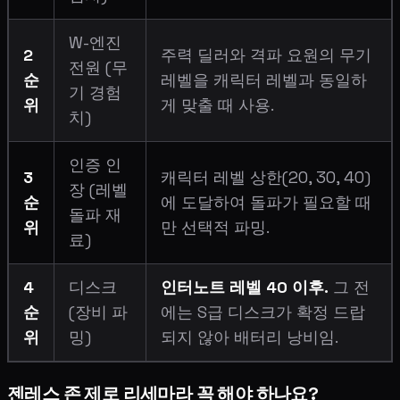
W-엔진
2
주력 딜러와 격파 요원의 무기
전원 (무
순
레벨을 캐릭터 레벨과 동일하
기 경험
위
게 맞출 때 사용.
치)
인증 인
3
캐릭터 레벨 상한(20, 30, 40)
장 (레벨
순
에 도달하여 돌파가 필요할 때
돌파 재
위
만 선택적 파밍.
료)
4
디스크
인터노트 레벨 40 이후.
그 전
순
(장비 파
에는 S급 디스크가 확정 드랍
위
밍)
되지 않아 배터리 낭비임.
젠레스 존 제로 리세마라 꼭 해야 하나요?