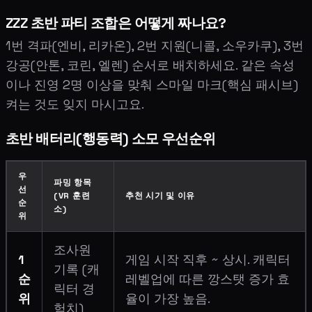
ZZZ 초반 파티 조합은 어떻게 짜나요?
1번 격파(엔비, 리카온), 2번 지원(니콜, 소우카쿠), 3번
강공(안톤, 코린, 엘렌) 순서로 배치하세요. 같은 속성
이나 진영 2명 이상을 맞춰 스마일 마크(핵심 패시브)
켜는 것도 잊지 마시고요.
초반 배터리(행동력) 소모 우선순위
우
파밍 항목
선
(VR 훈련
추천 시기 및 이유
순
소)
위
조사원
1
게임 시작 직후 ~ 상시. 캐릭터
기록 (캐
순
레벨업에 따른 깡스탯 증가 효
릭터 경
위
율이 가장 높음.
험치)