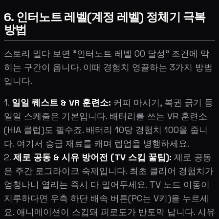
6. 인터노트 레벨(계정 레벨) 정체기 극복
방법
스토리 밀다 보면 "인터노트 레벨 OO 달성" 조건에 막
히는 구간이 옵니다. 이때 경험치 영끌하는 3가지 방법
입니다.
1.
일일 퀘스트 & VR 훈련소:
커피 마시기, 복권 긁기 등
일일 스케줄은 기본입니다. 배터리를 쓰는 VR 훈련소
(HIA 클럽)도 필수죠. 배터리 10당 경험치 100을 줍니
다. 여기서 승급 재료를 캐며 렙업을 병행하세요.
2.
제로 공동 & 시유 방어전 (TV 스킵 꿀팁):
제로 공동
은 주간 로그라이크 숙제입니다. 최초 클리어 경험치가
엄청나니 열리는 즉시 다 밀어두세요. TV 노드 이동이
지루하다면 우측 하단 배속 버튼(PC는 V키)을 누르세
요. 애니메이션이 스킵돼 피로도가 반토막 납니다. 시유