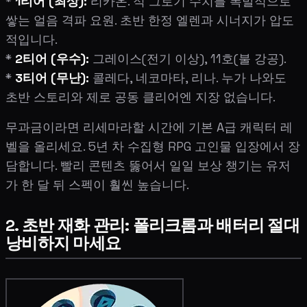
*
1티어 (최상):
리카온. 적 그로기 수치를 폭발적으로
쌓는 얼음 격파 요원. 초반 한정 엘렌과 시너지가 압도
적입니다.
*
2티어 (우수):
그레이스(전기 이상), 11호(불 강공).
*
3티어 (무난):
콜레다, 네코마타, 리나. 누가 나와도
초반 스토리와 제로 공동 클리어엔 지장 없습니다.
무과금이라면 리세마라할 시간에 기본 A급 캐릭터 레
벨을 올리세요. 5년 차 수집형 RPG 고인물 입장에서 장
담합니다. 빨리 콘텐츠 뚫어서 일일 보상 챙기는 유저
가 한 달 뒤 스펙이 훨씬 높습니다.
2. 초반 재화 관리: 폴리크롬과 배터리 절대
낭비하지 마세요