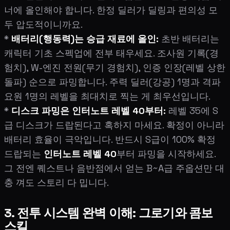
너에 올인해야 합니다. 한정 딜러가 딜링과 편의성 모
두 압도적이니까요.
*
배터리(행동력)는 승급 재료에 올인:
초반 배터리는
캐릭터 기초 스펙업에 전부 태우세요. 조사원 기록(경
험치), W-엔진 전원(무기 경험치), 인증 인장(레벨 상한
돌파) 순으로 파밍합니다. 주력 딜러(강공) 1명과 격파
요원 1명의 레벨을 최대치로 찍는 게 최우선입니다.
*
디스크 파밍은 인터노트 레벨 40부터:
레벨 35에 S
급 디스크가 드랍된다고 혹하지 마세요. 확정이 아니라
배터리 효율이 극악입니다. 반드시 S급이 100% 확정
드랍되는
인터노트 레벨 40
부터 파밍을 시작하세요.
그 전엔 퀘스트나 음반점에서 얻는 B~A급 주옵션만 대
충 껴도 스토리 다 밉니다.
3. 전투 시스템 완벽 이해: 그로기와 콤보
스킬