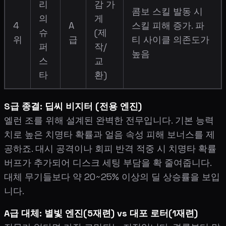
리
감 가
콤보 스킬 발동 시
의
게
4
A
스킬 피해 증가. 파
슈
(제
위
급
티 사이클 의존도가
퍼
작/
높음
스
교
타
환)
S급 종결: 딥씨 비지터 (전용 엔진)
엘런 조를 위해 설계된 완벽한 전무입니다. 기본 능력
치로 높은 치명타 확률과 얼음 속성 피해 보너스를 제
공하죠. 대시 공격이나 회피 반격 적중 시 치명타 확률
버프가 추가되어 디스크 세팅 부담을 확 줄여줍니다.
대체 무기들보다 약 20~25% 이상의 딜 상승률을 보입
니다.
A급 대체: 별빛 엔진(5재련) vs 대포 로터(1재련)