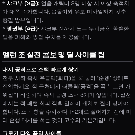
*
샤크부 (S급):
얼음 캐릭터 2명 이상 시 이상 축적치
가 대폭 증가합니다. 몹몰이와 유도 미사일까지 갖춘
종결 방부입니다.
*
펭귄부 (A급):
샤크부 전까지 쓰는 무과금용. 쏠쏠한
얼음 피해와 빙결 수치를 제공합니다.
엘런 조 실전 콤보 및 딜 사이클 팁
대시 공격으로 스택 빠르게 쌓기
전투 시작 즉시 우클릭(회피)을 꾹 눌러 '순행' 상태로
진입하세요. 적 근처에서 좌클릭(공격)을 꾹 누르면 가
위질이 적중하며 즉시 급랭 스택 3개가 쌓입니다. 실전
에서는 적 패턴 회피 직후 딜레이 캐치로 찔러 넣어야
합니다. 스택 창을 주시하다 1~2개로 떨어지기 전에 미
리 순행 대시를 섞는 것이 고수의 기본기입니다.
그로기 타임 폭딜 사이클