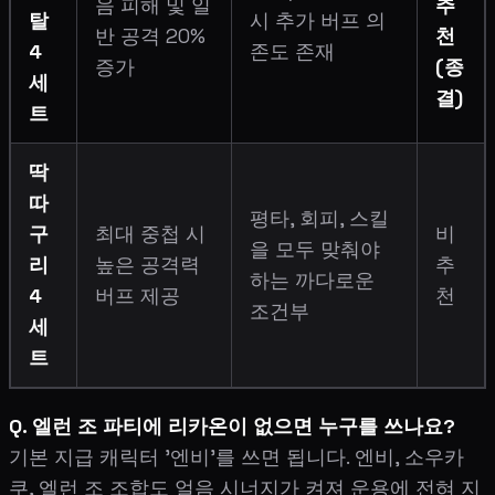
음 피해 및 일
추
탈
시 추가 버프 의
반 공격 20%
천
4
존도 존재
증가
(종
세
결)
트
딱
따
평타, 회피, 스킬
구
최대 중첩 시
비
을 모두 맞춰야
리
높은 공격력
추
하는 까다로운
4
버프 제공
천
조건부
세
트
Q. 엘런 조 파티에 리카온이 없으면 누구를 쓰나요?
기본 지급 캐릭터 '엔비'를 쓰면 됩니다. 엔비, 소우카
쿠, 엘런 조 조합도 얼음 시너지가 켜져 운용에 전혀 지