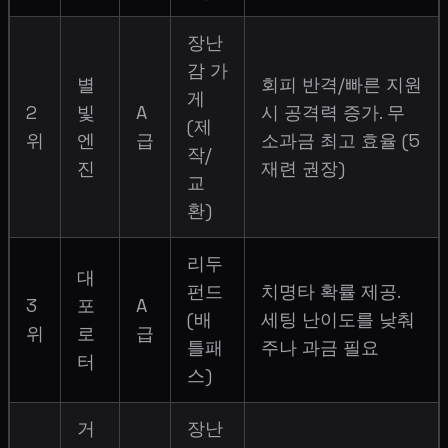
장난
감 가
별
회피 반격/빠른 지원
게
2
빛
A
시 공격력 증가. 무
(제
위
엔
급
소과금 최고 효율 (5
작/
진
재련 권장)
교
환)
리두
대
펀드
치명타 확률 제공.
3
포
A
(배
세팅 난이도를 낮춰
위
로
급
틀패
주나 과금 필요
터
스)
거
장난