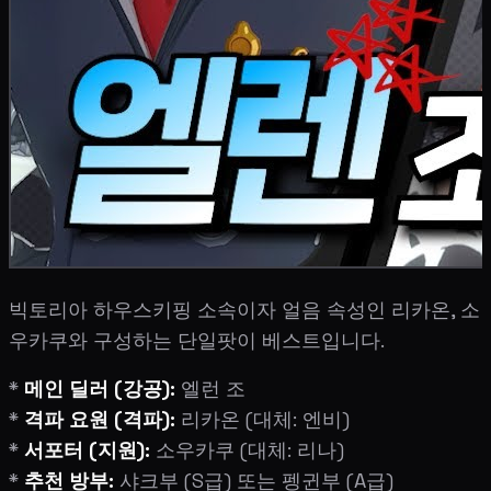
빅토리아 하우스키핑 소속이자 얼음 속성인 리카온, 소
우카쿠와 구성하는 단일팟이 베스트입니다.
*
메인 딜러 (강공):
엘런 조
*
격파 요원 (격파):
리카온 (대체: 엔비)
*
서포터 (지원):
소우카쿠 (대체: 리나)
*
추천 방부:
샤크부 (S급) 또는 펭귄부 (A급)