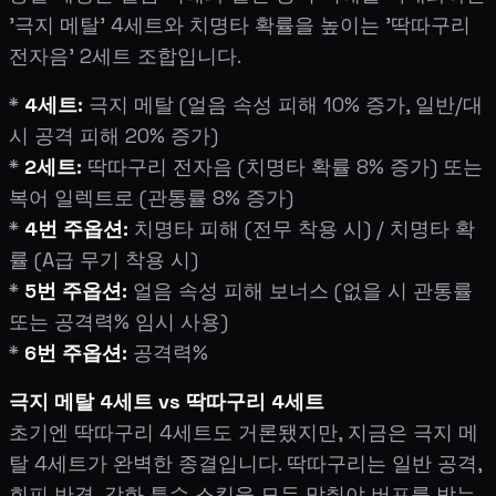
'극지 메탈' 4세트와 치명타 확률을 높이는 '딱따구리
전자음' 2세트 조합입니다.
*
4세트:
극지 메탈 (얼음 속성 피해 10% 증가, 일반/대
시 공격 피해 20% 증가)
*
2세트:
딱따구리 전자음 (치명타 확률 8% 증가) 또는
복어 일렉트로 (관통률 8% 증가)
*
4번 주옵션:
치명타 피해 (전무 착용 시) / 치명타 확
률 (A급 무기 착용 시)
*
5번 주옵션:
얼음 속성 피해 보너스 (없을 시 관통률
또는 공격력% 임시 사용)
*
6번 주옵션:
공격력%
극지 메탈 4세트 vs 딱따구리 4세트
초기엔 딱따구리 4세트도 거론됐지만, 지금은 극지 메
탈 4세트가 완벽한 종결입니다. 딱따구리는 일반 공격,
회피 반격, 강화 특수 스킬을 모두 맞춰야 버프를 받는