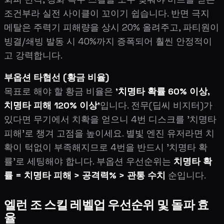
조건부라 실전 사이클이 꼬이기 쉽습니다. 반면 극지
메탈은 주력기 피해량을 상시 20% 올려주고, 파티원이
빙결/쇄빙 발동 시 40%까지 증폭되어 훨씬 안정적이
고 강력합니다.
부옵션 타협선 (황금 비율)
목표로 해야 할 황금 비율은
'치명타 확률 60% 이상,
치명타 피해 120% 이상'
입니다. 전무(딥씨 비지터)가
있다면 무기에서 치확을 얻으니 4번 디스크를 '치명타
피해'로 챙겨 고점을 높이세요. 별빛 엔진 유저라면 치
확이 턱없이 부족해지므로 4번을 반드시 '치명타 확
률'로 세팅해야 합니다. 부옵션 우선순위는
치명타 확
률 = 치명타 피해 > 공격력% > 관통 수치
순입니다.
엘런 조 스킬 레벨업 우선순위 및 돌파 효
율