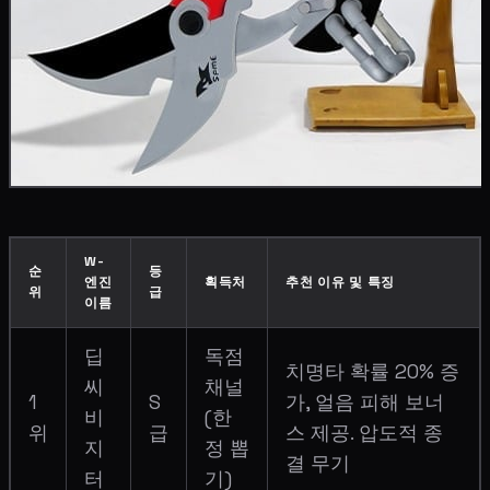
W-
순
등
엔진
획득처
추천 이유 및 특징
위
급
이름
딥
독점
치명타 확률 20% 증
씨
채널
1
S
가, 얼음 피해 보너
비
(한
위
급
스 제공. 압도적 종
지
정 뽑
결 무기
터
기)