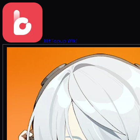
BitTopup
Wiki