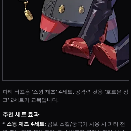
파티 버프용 '스윙 재즈' 4세트, 공격력 컷용 '호르몬 펑
크' 2세트가 교복입니다.
추천 세트 효과
*
스윙 재즈 4세트:
콤보 스킬/궁극기 사용 시 파티 전