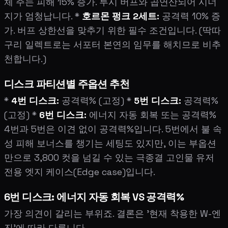
체 주는 피해 15% 증가. 루시 버프와 곱연산되어 시너
지가 엄청납니다. *
호르몬 펑크 2세트:
공격력 10% 증
가. 버프 상한선을 맞추기 위한 필수 조건입니다. (딱따
구리 일렉트로는 서포터 본연의 임무를 해치므로 비추
천합니다.)
디스크 파티션별 주옵션 추천
*
4번 디스크:
공격력% (고정) *
5번 디스크:
공격력%
(고정) *
6번 디스크:
에너지 자동 회복 또는 공격력%
4번과 5번은 이견 없이 공격력%입니다. 5번에서 불 속
성 피해 보너스를 챙기는 세팅도 있지만, 이는 부옵션
만으로 3,800 컷을 넘길 수 있는 극종결 고인물 유저
전용 엣지 케이스(Edge case)입니다.
6번 디스크: 에너지 자동 회복 VS 공격력%
가장 의견이 갈리는 부위죠. 결론은 '현재 착용한 W-엔
진'에 따라 다릅니다.