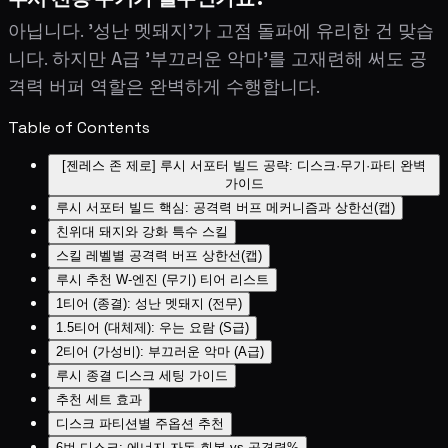
아닙니다. '성난 멧돼지'가 고점 돌파에 유리한 건 맞습
니다. 하지만 A급 '부끄러운 악마'를 고재련해 써도 공
격력 버퍼 역할은 완벽하게 수행합니다.
Table of Contents
[젠레스 존 제로] 루시 서포터 빌드 공략: 디스크·무기·파티 완벽
가이드
루시 서포터 빌드 핵심: 공격력 버프 메커니즘과 상한선(캡)
친위대 돼지와 강화 특수 스킬
스킬 레벨별 공격력 버프 상한선(캡)
루시 추천 W-엔진 (무기) 티어 리스트
1티어 (종결): 성난 멧돼지 (전무)
1.5티어 (대체제): 우는 요람 (S급)
2티어 (가성비): 부끄러운 악마 (A급)
루시 종결 디스크 세팅 가이드
추천 세트 효과
디스크 파티션별 주옵션 추천
6번 디스크: 에너지 자동 회복 vs 공격력%