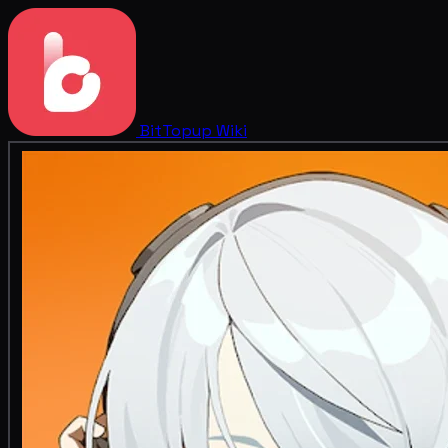
BitTopup
Wiki