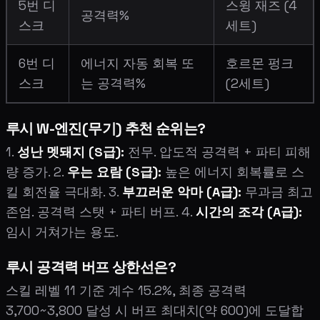
5번 디
스윙 재즈 (4
공격력%
스크
세트)
6번 디
에너지 자동 회복 또
호르몬 펑크
스크
는 공격력%
(2세트)
루시 W-엔진(무기) 추천 순위는?
1.
성난 멧돼지 (S급):
전무. 압도적 공격력 + 파티 피해
량 증가. 2.
우는 요람 (S급):
높은 에너지 회복률로 스
킬 회전율 극대화. 3.
부끄러운 악마 (A급):
무과금 최고
존엄. 공격력 스탯 + 파티 버프. 4.
시간의 조각 (A급):
임시 거쳐가는 용도.
루시 공격력 버프 상한선은?
스킬 레벨 11 기준 계수 15.2%, 최종 공격력
3,700~3,800 달성 시 버프 최대치(약 600)에 도달합