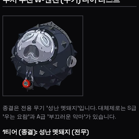
종결은 전용 무기 '성난 멧돼지'입니다. 대체제로는 S급
'우는 요람'과 A급 '부끄러운 악마'가 있습니다.
1티어 (종결): 성난 멧돼지 (전무)