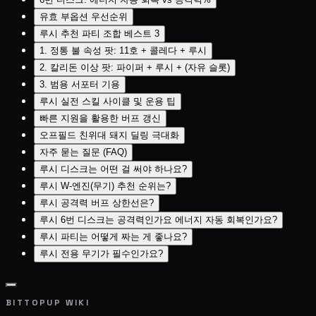
유효 부옵션 우선순위
루시 추천 파티 조합 베스트 3
1. 정통 불 속성 팟: 11호 + 콜레다 + 루시
2. 칼리돈 이상 팟: 파이퍼 + 루시 + (자유 슬롯)
3. 범용 서포터 기용
루시 실전 스킬 사이클 및 운용 팁
빠른 지원을 활용한 버프 갱신
오프필드 친위대 돼지 딜링 극대화
자주 묻는 질문 (FAQ)
루시 디스크는 어떤 걸 써야 하나요?
루시 W-엔진(무기) 추천 순위는?
루시 공격력 버프 상한선은?
루시 6번 디스크는 공격력인가요 에너지 자동 회복인가요?
루시 파티는 어떻게 짜는 게 좋나요?
루시 전용 무기가 필수인가요?
BITTOPUP WIKI