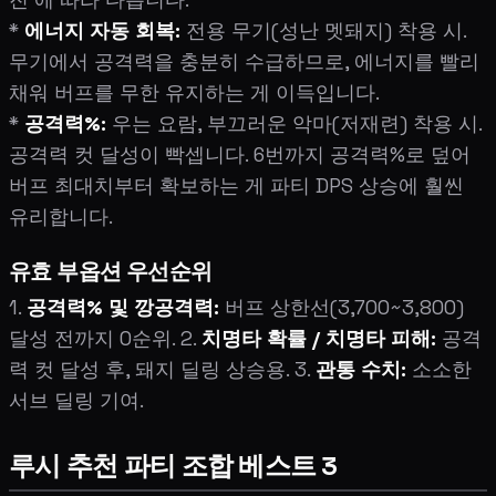
*
에너지 자동 회복:
전용 무기(성난 멧돼지) 착용 시.
무기에서 공격력을 충분히 수급하므로, 에너지를 빨리
채워 버프를 무한 유지하는 게 이득입니다.
*
공격력%:
우는 요람, 부끄러운 악마(저재련) 착용 시.
공격력 컷 달성이 빡셉니다. 6번까지 공격력%로 덮어
버프 최대치부터 확보하는 게 파티 DPS 상승에 훨씬
유리합니다.
유효 부옵션 우선순위
1.
공격력% 및 깡공격력:
버프 상한선(3,700~3,800)
달성 전까지 0순위. 2.
치명타 확률 / 치명타 피해:
공격
력 컷 달성 후, 돼지 딜링 상승용. 3.
관통 수치:
소소한
서브 딜링 기여.
루시 추천 파티 조합 베스트 3