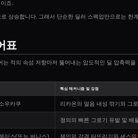
것이죠.
로 상승합니다. 그래서 단순한 딜러 스펙업만으로는 한계가
어표
티어는 적의 속성 저항마저 뚫어내는 압도적인 딜 압축력을 
핵심 메커니즘 및 강점
+ 소우카쿠
리카온의 얼음 내성 깎기와 그로
청의의 빠른 그로기 유발 및 배율
그레이스(또는 버니스)
제인의 강격 터뜨리기와 세스의 이