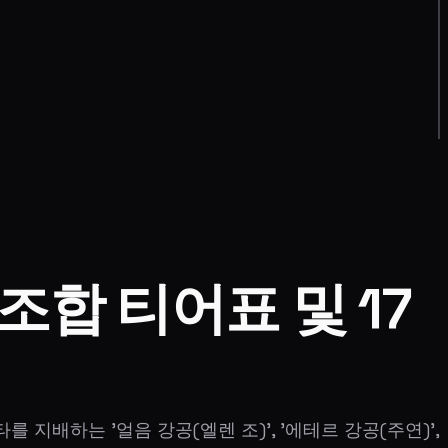
조합 티어표 및 17
 지배하는 '얼음 강공(엘렌 조)', '에테르 강공(주연)',