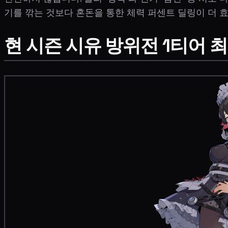
기를 깎는 것보다 혼돈을 통한 체력 퍼센트 딜링이 더 
현 시즌 시유 방위전 1티어 