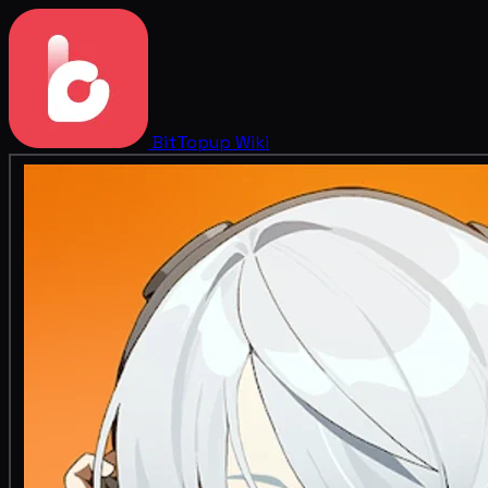
BitTopup
Wiki