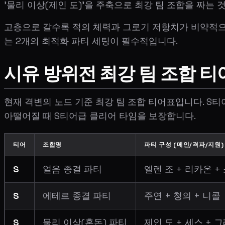
'물리 이상(제인 도)'을 주축으로 최강 팀 조합을 짜는 
고층으로 갈수록 적의 체력과 그로기 저항치가 비약적으
는 2개의 최적화 파티 세팅이 필수적입니다.
시유 방위전 최강 팀 조합 티
현재 격변의 노드 기준 최강 팀 조합 티어표입니다. S
아떨어질 때 S티어급 클리어 타임을 보장합니다.
티어
조합명
파티 구성 (메인/격파/지원)
S
얼음 종결 파티
엘렌 조 + 리카온 
S
에테르 종결 파티
주연 + 청의 + 니콜
S
물리 이상(혼돈) 파티
제인 도 + 세스 + 