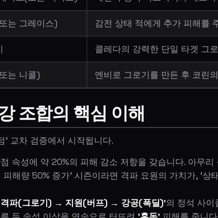
(또는 그레이스)
감전 상태 적에게 추가 피해를 
시
콜레다의 강력한 단일 타겟 그로
(또는 니콜)
엔비로 그로기를 만든 후 코린의
강 조합의 핵심 이해
점' 교차 검증에서 시작됩니다.
점 속성에 약 20%의 피해 감소 저항을 갖습니다. 아무리
 피해량 50% 증가' 시즌이라면 격파 요원의 가치가, '
'격파(그로기) → 지원(버프) → 강공(폭딜)'
의 정석 사이
 다른 두 속성 이상을 연속으로 터뜨려
'혼돈'
피해를 줍니다.