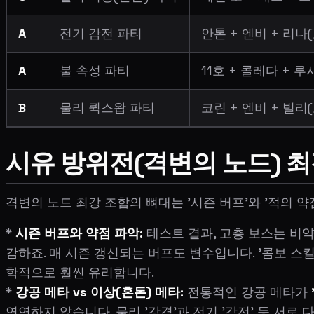
A
전기 감전 파티
안톤 + 엔비 + 리나
A
불 속성 파티
11호 + 콜레다 + 루
B
물리 퀵스왑 파티
코린 + 엔비 + 빌리
시유 방위전(격변의 노드) 최
격변의 노드 최강 조합의 뼈대는 '시즌 버프'와 '적의 약
*
시즌 버프와 약점 파악:
테스트 결과, 고층 보스는 비약
감하죠. 매 시즌 갱신되는 버프도 변수입니다. '콤보 스킬
학적으로 훨씬 유리합니다.
*
강공 메타 vs 이상(혼돈) 메타:
전통적인 강공 메타가
연연하지 않습니다. 물리 '강격'과 전기 '감전' 등 서로