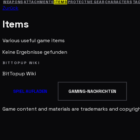
WEAPONS
ATTACHMENTS
ITEMS
PROTECTIVE GEAR
CHARACTERS
TA
Zurück
Items
Various useful game items
Keine Ergebnisse gefunden
BITTOPUP WIKI
BitTopup
Wiki
SPIEL AUFLADEN
GAMING-NACHRICHTEN
Game content and materials are trademarks and copyright