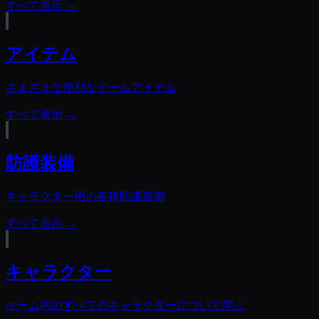
すべて表示 →
アイテム
さまざまな便利なゲームアイテム
すべて表示 →
防護装備
キャラクター用の各種防護装備
すべて表示 →
キャラクター
ゲーム内のすべてのキャラクターについて学ぶ