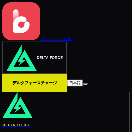
BitTopup
Wiki
DELTA FORCE
デルタフォースチャージ
日本語
DELTA FORCE