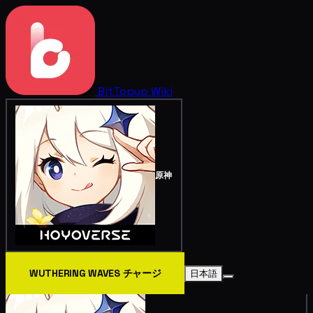
BitTopup
Wiki
原神
WUTHERING WAVES チャージ
日本語