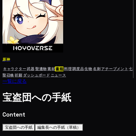
原神
キャラクター
武器
聖遺物
素材
書籍
料理
調度品
生物
名刺
アチーブメント
七
聖召喚
祈願
ダッシュボード
ニュース
一覧に戻る
宝盗団への手紙
Content
宝盗団への手紙
編集長への手紙（草稿）