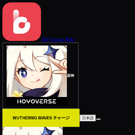
BitTopup
Wiki
原神
WUTHERING WAVES チャージ
日本語