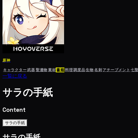
原神
キャラクター
武器
聖遺物
素材
書籍
料理
調度品
生物
名刺
アチーブメント
七
一覧に戻る
サラの手紙
Content
サラの手紙
サラの手紙