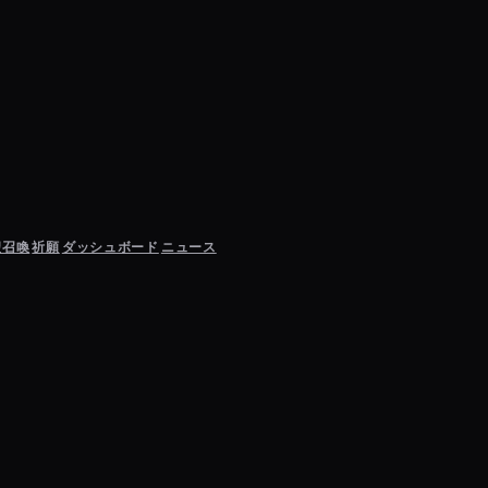
聖召喚
祈願
ダッシュボード
ニュース