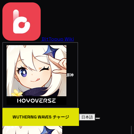
BitTopup
Wiki
原神
WUTHERING WAVES チャージ
日本語