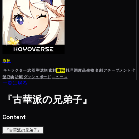
原神
キャラクター
武器
聖遺物
素材
書籍
料理
調度品
生物
名刺
アチーブメント
七
聖召喚
祈願
ダッシュボード
ニュース
一覧に戻る
『古華派の兄弟子』
Content
『古華派の兄弟子』