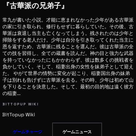
『古華派の兄弟子』
常九が書いた小説。才能に恵まれなかった少年がある古華派
の家に引き取られ、修行もせずに暮らしていた。その後、古
華派は衰退し当主も亡くなってしまう。残されたのは少年と
掃除をする老人だけ。少年は自分を引き取ってくれた当主に
恩を返すため、古華派に残ることを選んだ。彼は古華派の全
ての技を習得し、全ての蔵書を読んだ。神の目と強力な武器
を持っていなかったにもかかわらず、彼は数多くの挑戦者を
負かしていく。そして、稲妻出身の女性を妹弟子として迎え
た。 やがて世界の情勢に変化が起こり、稲妻国出身の妹弟
子は別れも告げずに古華派を去る。その時、少年は初めて山
を下りることを決意した。そして、最初の目的地は遠く彼方
の稲妻…
BITTOPUP WIKI
BitTopup
Wiki
ゲームチャージ
ゲームニュース