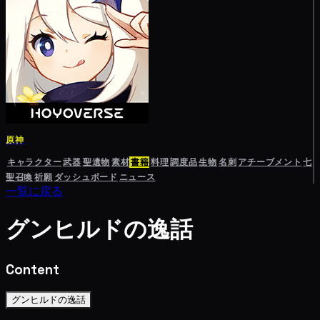
原神
キャラクター
武器
聖遺物
素材
書籍
料理
調度品
生物
名刺
アチーブメント
七
聖召喚
祈願
ダッシュボード
ニュース
一覧に戻る
グンヒルドの逸話
Content
グンヒルドの逸話