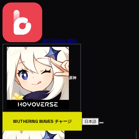
BitTopup
Wiki
原神
WUTHERING WAVES チャージ
日本語