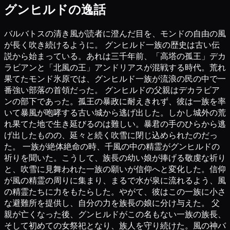
グンヒルドの逸話
バルバトスの清き風が読者に澄んだ目を、モンドの自由の風
が長く吹き続けるように。 グンヒルド一族の歴史は古い伝
説から始まっている。あれは三千年前、「高塔の孤王」デカ
ラビアンと「北風の王」アンドリアスが混戦する時代。荒れ
果てたモンド氷原では、グンヒルド一族が流浪の民の中で一
番強い部落の首領だった。 グンヒルドの父親はデカラビア
ンの部下であった。孤王の暴政に耐えきれず、彼は一族を率
いて暴風が咆哮する古い城から逃げ出した。しかし城外の荒
れ果てた地で生き延びるのは難しい。暴君の手のひらから逃
げ出したものの、延々と続く吹雪に閉じ込められたのだっ
た。 一族が絶体絶命の時、千風の中の精霊がグンヒルドの
祈りを聞いた。こうして、族長の幼い娘が捧げる敬虔な祈り
と、吹雪に見舞われた一族の願いが信仰へと変化した。信仰
が風の精霊の周りに集まり、まるで水が泉に流れるよう、風
の精霊たちに力をもたらした。やがて、彼はこの一族に小さ
な避難所を提供し、自分の力を族長の娘に分け与えた。 父
親が亡くなった後、グンヒルドがこの名もない一族の族長、
そして初めての女祭祀となり、族人を守り続けた。風の神バ