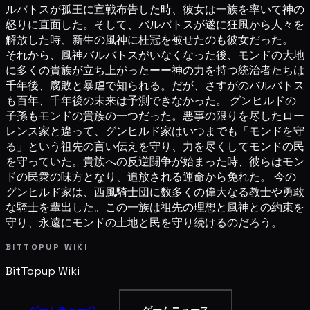
ルバトスが孤王に宣戦布告した時、彼女は一族を率いて神の
怒りに直面した。そして、バルバトスが遂に狂風から人々を
解放した時、新生の風神に桂冠を被せたのも彼女だった。
それから、風神バルバトスがいなくなった後、モンドの大地
に多くの貴族が立ち上がったーー神の力を持つ統治者たちは
千年後、腐敗と暴虐で知られる。だが、さすがのバルバトス
も百年、千年後の未来は予測できなかった。 グンヒルドの
子孫もモンドの貴族の一つだった。悪事の限りを尽したロー
レンス家と違って、グンヒルド家はいつまでも「モンドを守
る」という祖先の言い伝えを守り、力を尽くしてモンドの民
を守っていた。貴族への反逆闘争が始まった時、彼らはモン
ドの民衆の味方となり、追放される運命から免れた。 今の
グンヒルド家は、西風騎士団に数多くの偉大なる教士や勇敢
な騎士を輩出した。この一族は祖先の理想と風神との約束を
守り、永遠にモンドの土地と民を守り続けるのだろう。
BITTOPUP WIKI
BitTopup
Wiki
ゲームチャージ
ゲームニュース