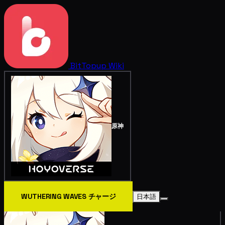
BitTopup
Wiki
原神
WUTHERING WAVES チャージ
日本語