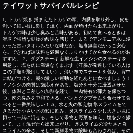
テイワットサバイバルレシピ
1、トカゲ焼き 捕まえたトカゲの頭、内臓を取り外し、皮を
剥いて細い枝に刺して焼く。両面が焼けたら出来上がり。
トカゲの味は少し臭みと苦味がある。初めて食べるときは、
濃厚で強烈な動物の酸味を感じて、まるでアンモニア水に浸
かった古いタオルみたいな味だが、無毒無害だからご安心
を。できれば調味料を満遍なくふりかけてから食べるのがお
すすめ。 2、ダダステーキ 新鮮な生イノシシのステーキを
用意し、塩を肉に満遍なくまぶす（汗腺が発達している人は
この手順を飛ばしてよい）、薄い布でステーキを包み、背中
に結びつける。朝の激しい運動を経たあとに食べましょう！
イノシシの肉質は歯応えがある。塩分を十分に浸透させた
後、体温と日差しの加熱を経て、生肉特有の弾力を保ちつ
つ、肉の臭みを中和できる。パンとググプラムを合わせて食
べると一番美味しい！ 3、氷と火の和え物 氷スライムをで
きるだけ小さい氷の粒に刻み、炎スライムを少し大きい塊に
切って一緒に混ぜる。そして果物と野菜を加え、塩を少々撒
いて、よく混ぜたら出来上がり。 氷スライムの冷たさと炎
スライムの辛さ、そして新鮮果物の酸味も合わされば、その