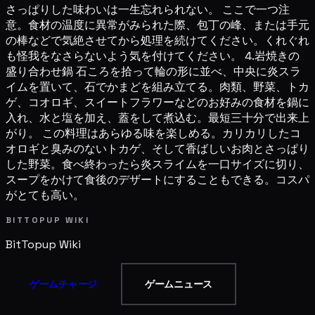
さっぱりした味わいは一生忘れられない。 ここで一つ注
意。食材の温度に異常がみられた際、包丁の峰、または手元
の棒などで気絶させてから処理を続けてください。くれぐれ
も怪我をなさらないよう気を付けてください。 4.岩焼きの
盛り合わせ鍋 石ころを拾って輪の形に並べ、中央に炎スラ
イムを置いて、石でかまどを組み立てる。肉類、野菜、トカ
ゲ、コオロギ、スイートフラワーなどのお好みの食材を鍋に
入れ、水と塩を加え、蓋をして煮込む。最短三十分で出来上
がり。 この料理はあらゆる味を楽しめる。カリカリしたコ
オロギと臭みのないトカゲ、そして香ばしいお肉とさっぱり
した野菜。食べ終わったら炎スライムを一口サイズに切り、
スープをかけて食後のデザートにすることもできる。コスパ
がとても高い。
BITTOPUP WIKI
BitTopup
Wiki
ゲームチャージ
ゲームニュース