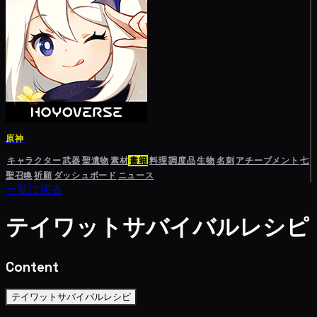
原神
キャラクター
武器
聖遺物
素材
書籍
料理
調度品
生物
名刺
アチーブメント
七
聖召喚
祈願
ダッシュボード
ニュース
一覧に戻る
テイワットサバイバルレシピ
Content
テイワットサバイバルレシピ