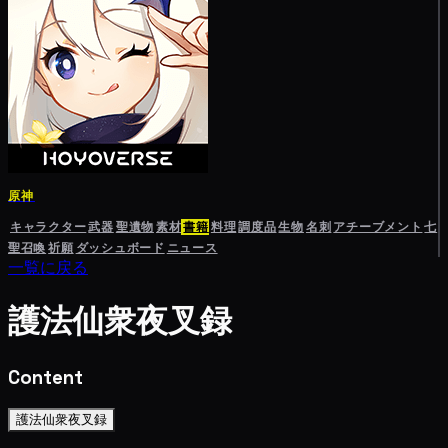
原神
キャラクター
武器
聖遺物
素材
書籍
料理
調度品
生物
名刺
アチーブメント
七
聖召喚
祈願
ダッシュボード
ニュース
一覧に戻る
護法仙衆夜叉録
Content
護法仙衆夜叉録