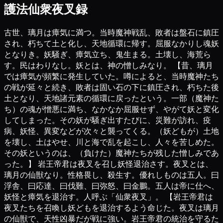
護法仙衆夜叉録
古世、璃月は瘴気に満つ。当時魔神戦乱、敗者は盤石に鎮圧
され、朽ちて土と化し、天地循環に帰す。屈服なかりし魂妖
となりき。妖騒ぎ、瘴気立ち、鬼生まる。土壊し、海荒ら
す。民はわりなし。妖とは、神の憎しみなり。 【昔、璃月
では瘴気が頻繁に発生していた。噂によると、当時魔神たち
の戦が延々と続き、敗者は固い石の下に鎮圧され、朽ちた後
土となり、天地諸元素の循環に戻ったという。一部（魔神た
ち）の魂が憎悪に満ち、なかなか屈服せず、やがて妖と変化
してしまった。その妖が騒ぎ出すたびに、災難が訪れ、疫
病、妖怪、異変などが次々と襲ってくる。（妖どもが）土地
を壊し、土はやせ、川と海で乱を起こし、人々を苦しめた。
その妖というのは、（負けた）魔神たちが残した憎しみであ
った。】 岩王帝君は夜叉を召し妖怪退治さす。夜叉とは、
璃月の仙獣なり。性格畏し、殺生す。優れしものは五人。曰
浮舎、曰応達、曰伐難、曰弥怒、曰金鵬。五人は帝に仕へ、
妖怪と瘴気を退治す。人呼ぶ「仙衆夜叉」。 【岩王帝君は
夜叉たちを召喚し妖どもを退治するよう命じた。夜叉は璃月
の仙獣で、天性凶暴だが戦に強い。岩王帝君の統治を守るた