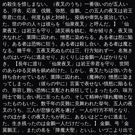
め殺生を惜しまない。（夜叉のうち）一番強いのが五人い
る。浮舎、応達、伐難、弥怒、金鵬。この五人の夜叉は岩王
帝君に仕え、何度も妖と対峙し、疫病や瘴気を退治してい
た。世の中の人々は彼らを「仙衆夜叉」と呼んだ。】 「仙
衆夜叉」は岩王を守り、諸災禍を鎮む。年が経りき。夜叉強
大なれど、業障に囚われ、憎悪に染めらる。ある者は怒に陥
り、ある者は恐怖に狂う。ある者は殺し合い、ある者は魔と
なる。幾千年、五夜叉死ぬものは三、行方知れず一。名無き
ものはいづらに逃走せり。おくりしは金鵬一人ばかりなり
き。 【長年に渡り、「仙衆夜叉」は岩王帝君を守り、世間
のあらゆる災禍を鎮め続けた。しかし、夜叉たちは強い力を
持ち合わせているが、業障に囚われ、（魔神の）憎悪に染ま
ってしまった。（彼らの中に）言葉で表せない憤怒に陥るも
の、形容し難い恐怖に支配され発狂してしまったもの、味方
同士で殺し合い死に至ったもの、そして精神が壊れ魔物とな
ったものもいた。数千年の災難に見舞われた挙句、五人の夜
叉のうち、三人が悲惨な死を遂げ、一人が行方不明となり、
そのほか多くの夜叉たちが死に、あるいはどこかに逃走し
た。生き残ったのは金鵬一人だけだった。】 金鵬、号「金
翼鵬王」、またの名を「降魔大聖」といふ。いづこより出で