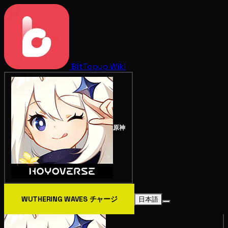
BitTopup
Wiki
原神
WUTHERING WAVES チャージ
日本語