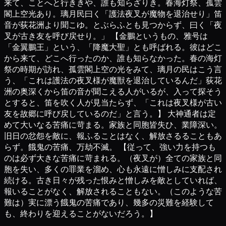
来て、ことへと行ききや、誰も知らざりき。春海灯祭、孤雲
閣上空光あり。璃月民曰く「護法夜叉が魔物を退治せり」笛
音が荻花洲より聞こゆ。とぶらふとも見つからず、曰く「夜
叉が古き友を呼び戻せり。」 【金鵬というもの、雅号は
「金翼鵬王」という、「降魔大聖」とも呼ばれる。彼はどこ
から来て、どこへ行ったのか、誰も知らなかった。春の海灯
祭の時期が訪れ、孤雲閣上空の光をみて、璃月の民はこう言
う、「これは護法の夜叉様が魔獣を退治しているんだ」荻花
洲の奥深くから笛の音が聞こえる人がいるが、入って探そう
とすると、笛を吹く人が見当たらず、「これは夜叉様が古い
友を故郷に呼び戻しているのだ」と言う。】 大神通者は定
めて大いなる苦痛に苛まる。家族と同胞皆失ひ、業障深い。
旧日の忿怨を敵に、報ふることはなく、解放さるることもあ
らず。餓鬼の苦痛、万劫不滅。 【従って、強い力を持つも
のは必ず大きな苦痛に苛まれる。（夜叉が）全ての家族と同
胞を失い、多くの罪業を溜め、心も永遠に憎しみに支配され
続ける。古き日々が残った恨みと憎しみを敵としていれば、
報いることがなく、解放されることもない。（このような苦
難は）実に漂う餓鬼の苦痛であり、幾多の災難を経験して
も、終わりを迎えることがないだろう。】