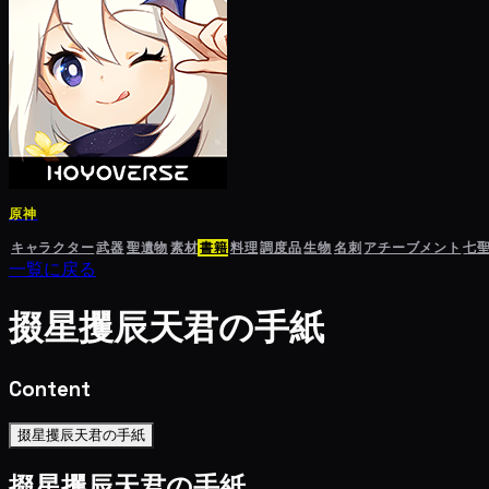
原神
キャラクター
武器
聖遺物
素材
書籍
料理
調度品
生物
名刺
アチーブメント
七
一覧に戻る
掇星攫辰天君の手紙
Content
掇星攫辰天君の手紙
掇星攫辰天君の手紙