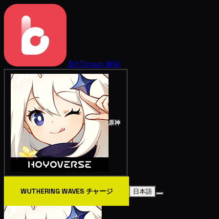
BitTopup
Wiki
原神
WUTHERING WAVES チャージ
日本語