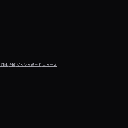
聖召喚
祈願
ダッシュボード
ニュース