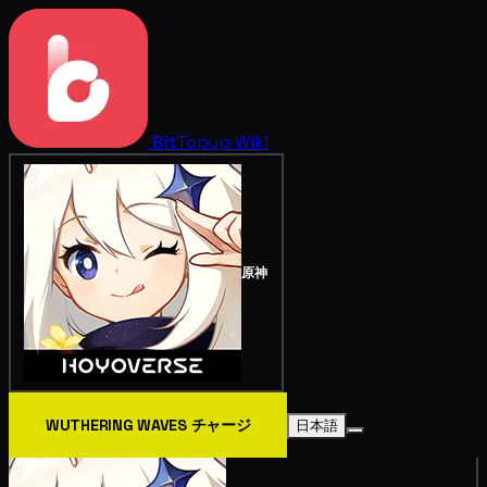
BitTopup
Wiki
原神
WUTHERING WAVES チャージ
日本語