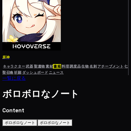
原神
キャラクター
武器
聖遺物
素材
書籍
料理
調度品
生物
名刺
アチーブメント
七
聖召喚
祈願
ダッシュボード
ニュース
一覧に戻る
ボロボロなノート
Content
ボロボロなノート
ボロボロなノート