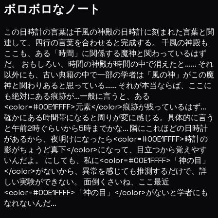
ボロボロなノート
この日時計の言葉は千風の神殿の日時計に刻まれた言葉と関
連して、四行の言葉を合わせると完成する。 千風の神殿も
ここも、ある「時間」に関係する魔神と関わっているはず
だ。 おもしろい、時間の神殿が時間の中で消えたと…… それ
以外にも、古い典籍の中で一部の学者は「風の神」がこの魔
神と関わりあると思っている…… それが本当ならば、ここに
も絶対にある痕跡が…一般に言うと、ある
<color=#00E1FFFF>元素</color>痕跡が残っているはず…
確かにある時間帯になると周りが変に感じる。具体的に言う
と午前2時ぐらいから5時までかな… 隣にこれほどの日時計
があるから、夜明けになったら<color=#00E1FFFF>時計の
影がちょうど真下</color>になって、目立つから覚えやす
いんだよ。 にしても、私に<color=#00E1FFFF>「神の目」
</color>がないから、異常を感じても推測するだけで、詳
しい実験ができない。 面倒くさいね、ここ最近
<color=#00E1FFFF>「神の目」</color>がないと学者にも
なれないんだ…