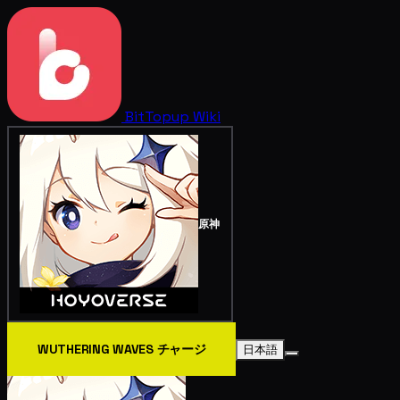
BitTopup
Wiki
原神
WUTHERING WAVES チャージ
日本語