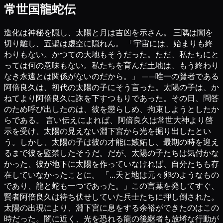
常世国龍蛇伝
造化は神秘を隠し、太陽と月は吉凶を示さん。 三隅は闇を
切り離し、五聖は虚空に隠れん。 「宇宙には、始まりも終
わりもない。かつての大地もそうだった。ただ、私たちにと
っては何の意味もない。私たちを育んだ土地は、もう終わり
なき永遠とは関係がないのだから。」 ——唯一の賢者である
阿倍良久は、初代の太陽の子にそう言った。太陽の子は、か
ねてより阿倍良久に誅を下すつもりであった。その日、問答
のため呼び出したのは、彼を懲らしめ、拘束しようとしたか
らである。 言い伝えによれば、阿倍良久は常世大神より啓
示を受け、太陽の見えない淵下宮から光を掘り出したとい
う。しかし、太陽の子は彼の才能に嫉妬し、最期の時を迎え
るまで彼を監禁したそうだ。だが、太陽の子たちは気付かな
かった、彼が地下に太陽を作っていなければ、自分たちも存
在していなかったことに。 「…天と地は元々卵のようなもの
であり、龍と蛇も一つであった。」この言葉を発してすぐ、
賢者阿倍良久は待ち伏せしていた兵士たちに押し倒された。
太陽の出現により、淵下宮に息をする余裕ができたのはこの
時だった。闇に近く、光を恐れる龍の後継者も放埓な行動が