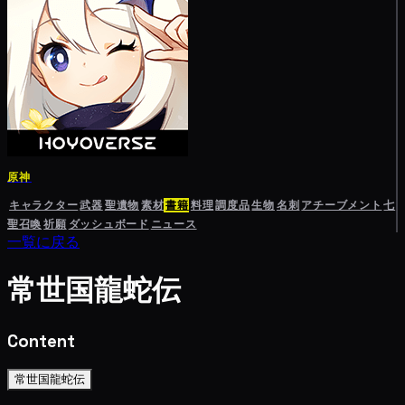
原神
キャラクター
武器
聖遺物
素材
書籍
料理
調度品
生物
名刺
アチーブメント
七
聖召喚
祈願
ダッシュボード
ニュース
一覧に戻る
常世国龍蛇伝
Content
常世国龍蛇伝