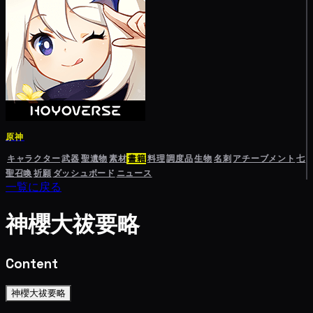
原神
キャラクター
武器
聖遺物
素材
書籍
料理
調度品
生物
名刺
アチーブメント
七
聖召喚
祈願
ダッシュボード
ニュース
一覧に戻る
神櫻大祓要略
Content
神櫻大祓要略