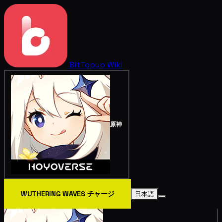
BitTopup
Wiki
原神
WUTHERING WAVES チャージ
日本語