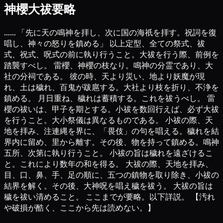
神櫻大祓要略
…… 「先に天の鳴神を拝し、次に国の海祇を拝す。祝詞を復
唱し、神々の怒りを鎮める」 以上定型、全ての祭式、祓
式、祝式、呪式の前に執り行うこと。大祓を行う際、前例を
踏襲すべし。 雷櫻、神櫻の枝なり。鳴神の分霊であり、大
社の分祠である。 彼の時、天より災い、地より妖魔が現
れ、土は穢れ、百鬼が跋扈する。大社より枝を折り、不浄を
鎮める。 月日重ね、穢れは蓄積する。これを祓うべし。 雷
櫻の祓いは、甲子を期とする。小祓を数回行えば、必ず大祓
を行うこと。大小祭儀は異なるものである。 小祓の際、天
地を拝み、注連縄を界に、「畏伎」の句を唱える。穢れを結
界内に留め、里から離す。その後、物を持って鎮める。鳴神
五所、次第に執り行うこと。 小祓の旨は穢れを遠ざけるこ
と。これにより数年の和を得る。 大祓の際、天地を拝み、
目、口、鼻、手、足の順に、五つの鎮物を取り除き、小祓の
結界を解く。その後、大神呪を唱え穢を祓う。 大祓の旨は
穢を祓い清めること。 ここまでが要略。以下詳説。 【汚れ
や破損が酷く、ここから先は読めない。】