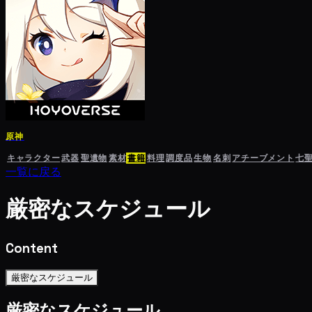
原神
キャラクター
武器
聖遺物
素材
書籍
料理
調度品
生物
名刺
アチーブメント
七
一覧に戻る
厳密なスケジュール
Content
厳密なスケジュール
厳密なスケジュール