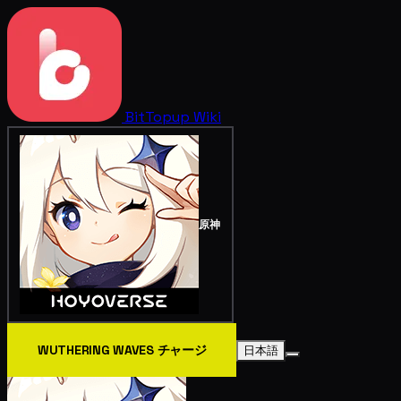
BitTopup
Wiki
原神
WUTHERING WAVES チャージ
日本語