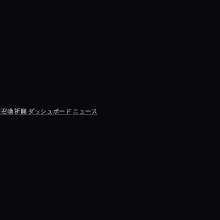
聖召喚
祈願
ダッシュボード
ニュース