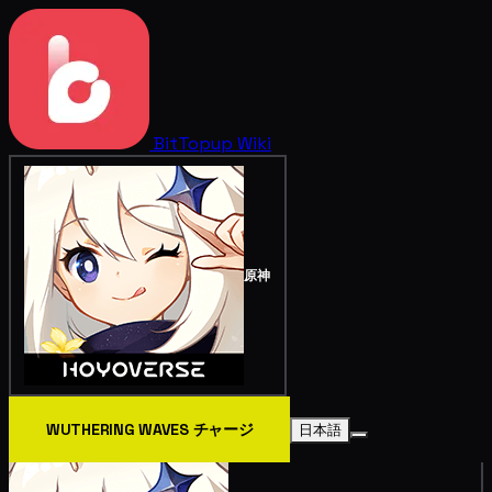
BitTopup
Wiki
原神
WUTHERING WAVES チャージ
日本語