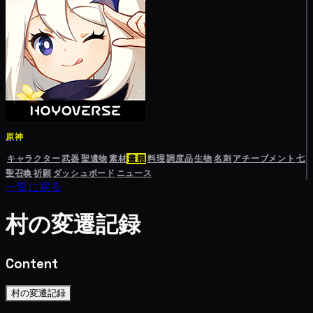
原神
キャラクター
武器
聖遺物
素材
書籍
料理
調度品
生物
名刺
アチーブメント
七
聖召喚
祈願
ダッシュボード
ニュース
一覧に戻る
村の変遷記録
Content
村の変遷記録