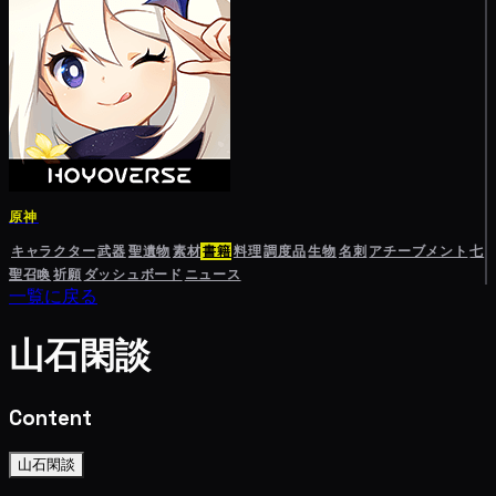
原神
キャラクター
武器
聖遺物
素材
書籍
料理
調度品
生物
名刺
アチーブメント
七
聖召喚
祈願
ダッシュボード
ニュース
一覧に戻る
山石閑談
Content
山石閑談