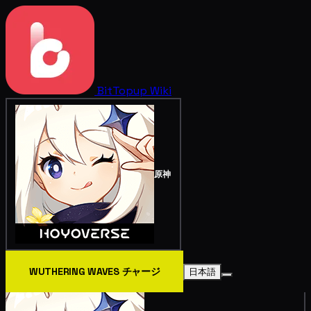
BitTopup
Wiki
原神
WUTHERING WAVES チャージ
日本語