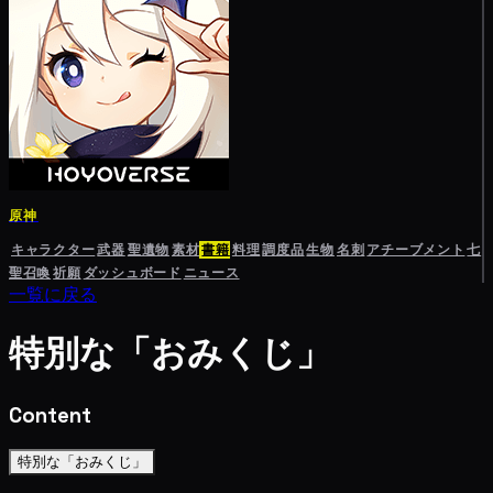
原神
キャラクター
武器
聖遺物
素材
書籍
料理
調度品
生物
名刺
アチーブメント
七
聖召喚
祈願
ダッシュボード
ニュース
一覧に戻る
特別な「おみくじ」
Content
特別な「おみくじ」