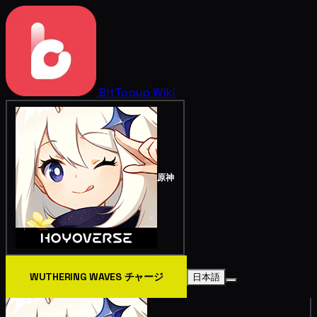
BitTopup
Wiki
原神
WUTHERING WAVES チャージ
日本語