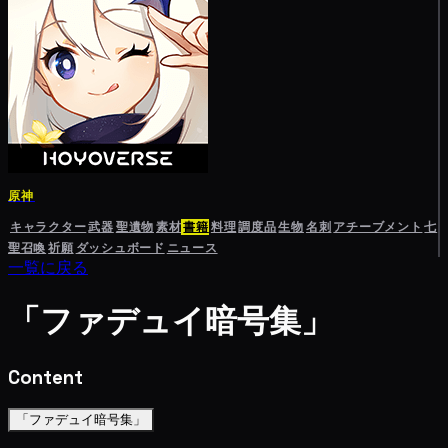
原神
キャラクター
武器
聖遺物
素材
書籍
料理
調度品
生物
名刺
アチーブメント
七
聖召喚
祈願
ダッシュボード
ニュース
一覧に戻る
「ファデュイ暗号集」
Content
「ファデュイ暗号集」