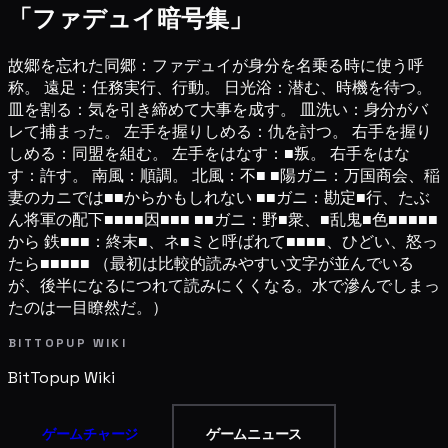
「ファデュイ暗号集」
故郷を忘れた同郷：ファデュイが身分を名乗る時に使う呼
称。 遠足：任務実行、行動。 日光浴：潜む、時機を待つ。
皿を割る：気を引き締めて大事を成す。 皿洗い：身分がバ
レて捕まった。 左手を握りしめる：仇を討つ。 右手を握り
しめる：同盟を組む。 左手をはなす：■叛。 右手をはな
す：許す。 南風：順調。 北風：不■ ■陽ガニ：万国商会、稲
妻のカニでは■■からかもしれない ■■ガニ：勘定■行、たぶ
ん将軍の配下■■■■因■■■ ■■ガニ：野■衆、■乱鬼■色■■■■■
から 鉄■■■：終末■、ネ■ミと呼ばれて■■■■、ひどい、怒っ
たら■■■■■ （最初は比較的読みやすい文字が並んでいる
が、後半になるにつれて読みにくくなる。水で滲んでしまっ
たのは一目瞭然だ。）
BITTOPUP WIKI
BitTopup
Wiki
ゲームチャージ
ゲームニュース