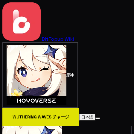
BitTopup
Wiki
原神
WUTHERING WAVES チャージ
日本語