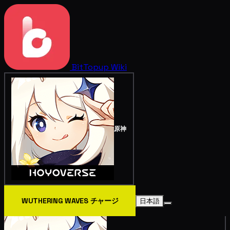
BitTopup
Wiki
原神
WUTHERING WAVES チャージ
日本語