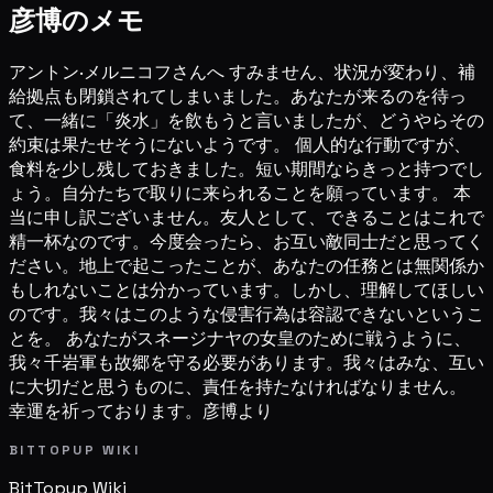
彦博のメモ
アントン·メルニコフさんへ すみません、状況が変わり、補
給拠点も閉鎖されてしまいました。あなたが来るのを待っ
て、一緒に「炎水」を飲もうと言いましたが、どうやらその
約束は果たせそうにないようです。 個人的な行動ですが、
食料を少し残しておきました。短い期間ならきっと持つでし
ょう。自分たちで取りに来られることを願っています。 本
当に申し訳ございません。友人として、できることはこれで
精一杯なのです。今度会ったら、お互い敵同士だと思ってく
ださい。地上で起こったことが、あなたの任務とは無関係か
もしれないことは分かっています。しかし、理解してほしい
のです。我々はこのような侵害行為は容認できないというこ
とを。 あなたがスネージナヤの女皇のために戦うように、
我々千岩軍も故郷を守る必要があります。我々はみな、互い
に大切だと思うものに、責任を持たなければなりません。
幸運を祈っております。彦博より
BITTOPUP WIKI
BitTopup
Wiki