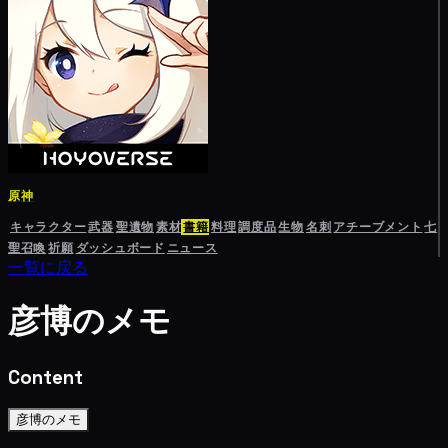
原神
キャラクター
武器
聖遺物
素材
書籍
料理
調度品
生物
名刺
アチーブメント
七
聖召喚
祈願
ダッシュボード
ニュース
一覧に戻る
彦博のメモ
Content
彦博のメモ