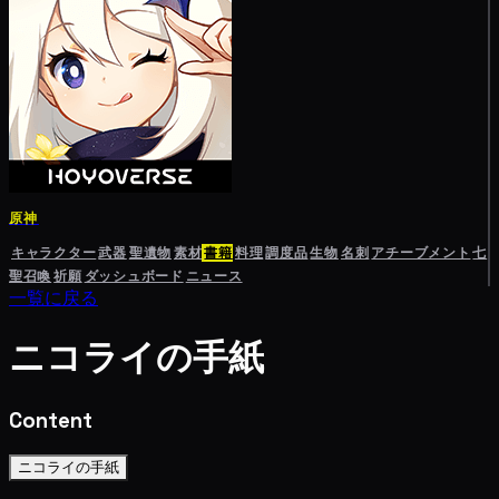
原神
キャラクター
武器
聖遺物
素材
書籍
料理
調度品
生物
名刺
アチーブメント
七
聖召喚
祈願
ダッシュボード
ニュース
一覧に戻る
ニコライの手紙
Content
ニコライの手紙