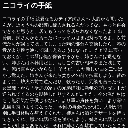
ニコライの手紙
ニコライの手紙 親愛なるカティア姉さんへ 大尉から聞いた
んが、近々うちの部隊に編入されるんだってな。やっと再会
できると思うと、居ても立っても居られなくなったよ！ 出
発前、姉さんから貰ったバラライカはまだ持ってるよ。以前
俺たちが誤って壊してしまった駒の部分を交換したら、琴の
音がより透き通って聞こえるようになった。 ただ先に言っ
ておくが、この琴は俺が保管するから、姉さんには返せな
い。姉さんは不器用だし、もしこの古い相棒をまた壊して
も、俺は直さないからな！ そうだ、また新しい曲を二つば
かし覚えた。姉さんが来たら焚き火の前で披露しよう。昔の
ように、炉火の前で遊んだり、歌ったり、冗談を言ったり、
女皇陛下から「壁炉の家」の兄弟姉妹に新年のプレゼントが
送られてくるのを期待したりするんだ… ただ、今の俺たちは
もう無邪気な子供じゃない。より重い責任を負い、より深い
思慮を持つようになった。 今回の再会のために、大尉が特
別に半日休暇を与えてくれた。姉さんは酒とデザートを持っ
てきてくれ、思い出話に花を咲かせよう。姉さんに話したい
ことが山ほどあるんだ。それに姉さんが駐在していたところ