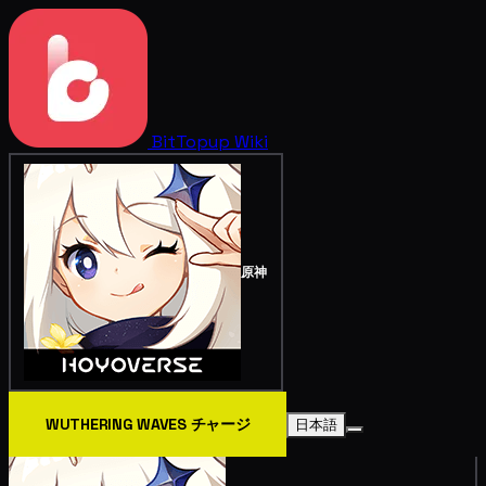
BitTopup
Wiki
原神
WUTHERING WAVES チャージ
日本語