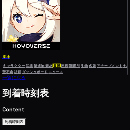
原神
キャラクター
武器
聖遺物
素材
書籍
料理
調度品
生物
名刺
アチーブメント
七
聖召喚
祈願
ダッシュボード
ニュース
一覧に戻る
到着時刻表
Content
到着時刻表