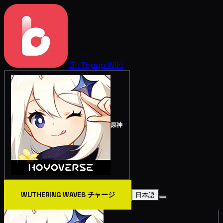
BitTopup
Wiki
原神
WUTHERING WAVES チャージ
日本語