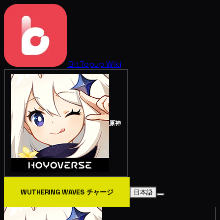
BitTopup
Wiki
原神
WUTHERING WAVES チャージ
日本語