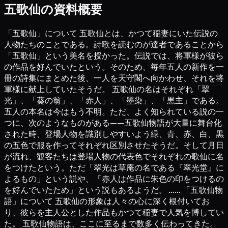
五歌仙の資料概要
「五歌仙」について 五歌仙とは、かつて稲妻にいた伝説の
人物たちのことである。詩歌を読むのが達者であることから
「五歌仙」という美名を授かった。伝説では、将軍様が彼ら
の作品を好んでいたという。そのため、毎年五人の新作を一
冊の詩集にまとめた後、一人を天守閣へ向かわせ、それを将
軍様に献上していたそうだ。 五歌仙の名はそれぞれ「翠
光」、「葵の翁」、「赤人」、「墨染」、「黒主」である。
五人の本名は今はもう不明。ただ、よく知られている説の一
つに、次のようなものがある——五歌仙物語が大量に舞台化
された時、登場人物を識別しやすいよう緑、青、赤、白、黒
の五色で服を作ってそれぞれ区別させたそうだ。そして月日
が流れ、観客たちは登場人物の代表色でそれぞれの歌仙に名
をつけたという。ただ「翠光は草庵の名である『翠光堂』に
よるもの」という説や、「赤人は作品に朱色の印をつけるの
を好んでいたため」という説もあるようだ。 …… 「五歌仙物
語」について 五歌仙の形象は人々の心に深く根付いてお
り、彼らを主人公とした作品もかつて稲妻で人気を博してい
た。 五歌仙物語は、ここに至るまで数多く伝わってきた。