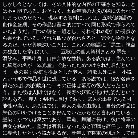
しかし今となっては、その具体的な内容の正確さを知ること
は不可能である。おそらく、五百年前の大災の際に失われて
しまったのだろう。 現存する資料によれば、五歌仙物語の
創作全盛期、その作品は基本的にすべて同じ形式で作られて
いたようだ。四つの詩を一組とし、それぞれの歌仙の視点か
ら書かれている。それら四つが合わさると、完全な物語とな
るのだ。ただ興味深いことに、これらの物語に「黒主」視点
の独立した章はない。 …… 五歌仙の個人資料まとめ 翠光：
酒飲み、平民出身、自由奔放な性格。ある説では、住んでい
た草庵の名が「翠光堂」であったためつけられた名だとい
う。 葵の翁：奕棋を得意とした老人。詩歌以外にも、小説
という形で作品を世に残している。ある説では、彼が名声を
得たのは比較的晩年で、その正体は幕府の役人だったとい
う。また彼は人間ではなく、長寿の妖狐が化けた姿だという
説もある。 赤人：剣術に長けており、武人の出身である可
能性が高い。ある説では、赤人の名の由来は、自分の作品に
朱色の印をつけることを好んでいたからだと言われている。
墨染：かつては巫女であり、華道、舞踊に長け、後に将軍の
侍女を務めた。墨染は有名になったあと官職を辞任し、創作
に専念したという説があるが、晩年まで将軍の側近として仕