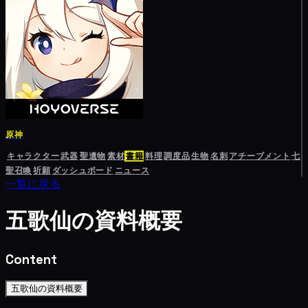
原神
キャラクター
武器
聖遺物
素材
書籍
料理
調度品
生物
名刺
アチーブメント
七
聖召喚
祈願
ダッシュボード
ニュース
一覧に戻る
五歌仙の資料概要
Content
五歌仙の資料概要