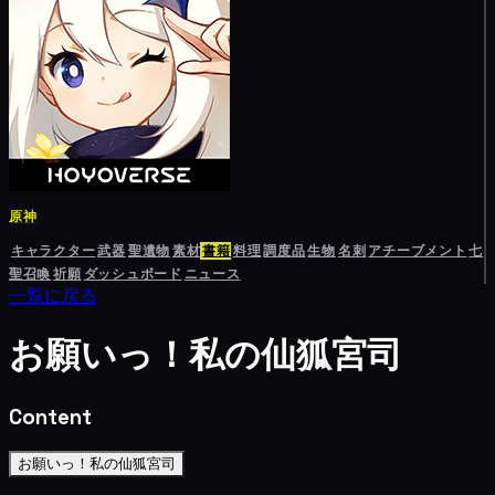
原神
キャラクター
武器
聖遺物
素材
書籍
料理
調度品
生物
名刺
アチーブメント
七
聖召喚
祈願
ダッシュボード
ニュース
一覧に戻る
お願いっ！私の仙狐宮司
Content
お願いっ！私の仙狐宮司