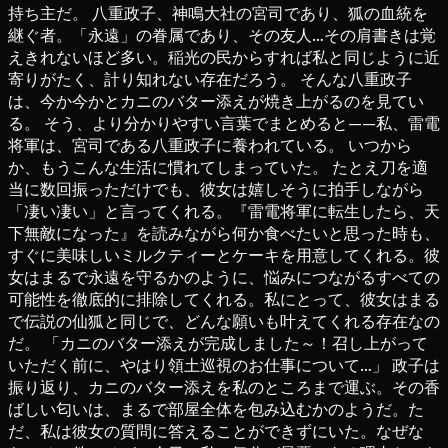
持ち主だ。 八重政子、神鳴大社の宮司であり、狐の血統を
継ぐ者。「永遠」の眷属であり、その友人…その肩書きは覚
えきれないほど多い。稲光の民からすれば私と同じように近
寄りがたく、計り知れない存在だろう。 そんな八重政子
は、今か今かとカニのバター添えが焼き上がるのを見てい
る。 そう、より分かりやすい言葉でまとめると——私、雷電
将軍は、宮司である八重政子に養われている。 いつから
か、もうこんな生活に慣れてしまっていた。 たとえ刀を適
当に数回振っただけでも、彼女は嬉しそうに拍手しながら
「凄い凄い」と言ってくれる。『雷電将軍に転生したら、天
下無敵になった』を読みながら何か食べたいと思った時も、
すぐに美味しいミルクティーとケーキを用意してくれる。彼
女はまるで永遠を守るかのように、悩みにつながるすべての
可能性を徹底的に排除してくれる。私にとって、彼女はまる
で伝説の仙狐と同じで、どんな願いも叶えてくれる存在なの
だ。 「カニのバター添えが完成しました～！召し上がって
いただく前に、やはり領土巡視のお仕事について…」 政子は
振り返り、カニのバター添えを私のところまで運ぶ。その香
ばしい匂いは、まるで部屋全体を包み込むかのようだ。た
だ、私は彼女の質問に答えることができずにいた。なぜな