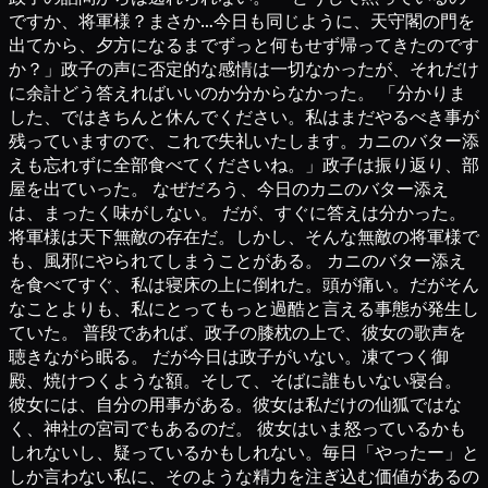
ですか、将軍様？まさか…今日も同じように、天守閣の門を
出てから、夕方になるまでずっと何もせず帰ってきたのです
か？」政子の声に否定的な感情は一切なかったが、それだけ
に余計どう答えればいいのか分からなかった。 「分かりま
した、ではきちんと休んでください。私はまだやるべき事が
残っていますので、これで失礼いたします。カニのバター添
えも忘れずに全部食べてくださいね。」政子は振り返り、部
屋を出ていった。 なぜだろう、今日のカニのバター添え
は、まったく味がしない。 だが、すぐに答えは分かった。
将軍様は天下無敵の存在だ。しかし、そんな無敵の将軍様で
も、風邪にやられてしまうことがある。 カニのバター添え
を食べてすぐ、私は寝床の上に倒れた。頭が痛い。だがそん
なことよりも、私にとってもっと過酷と言える事態が発生し
ていた。 普段であれば、政子の膝枕の上で、彼女の歌声を
聴きながら眠る。 だが今日は政子がいない。凍てつく御
殿、焼けつくような額。そして、そばに誰もいない寝台。
彼女には、自分の用事がある。彼女は私だけの仙狐ではな
く、神社の宮司でもあるのだ。 彼女はいま怒っているかも
しれないし、疑っているかもしれない。毎日「やったー」と
しか言わない私に、そのような精力を注ぎ込む価値があるの