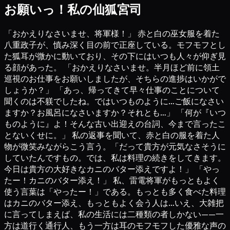
お願いっ！私の仙狐宮司
「おかえりなさいませ、将軍様！」 赤と白の巫女服を着た
八重政子が、慎み深く目の前で正座している。モフモフとし
た狐耳が微かに動いており、その下にはいつも人々が仰ぎ見
る顔があった。 「おかえりなさいませ。半月ほど前に領土
巡視のお仕事をお願いしましたが、そちらの進捗はいかがで
しょうか？」 「あっ、帰ってきて早々仕事のことについて
聞くのは不躾でしたね。ではいつものように…ご飯になさい
ますか？お風呂になさいますか？それとも…」 「何が『いつ
ものように』よ！そんな古い出迎えの台詞、今まで言ったこ
とないくせに。」 私の返事を聞いて、赤と白の服を着た人
物が微笑みながらこう言う。「だって貴方が元気なさそうに
していたんですもの。では、私は料理の続きをしてきます。
今日は貴方の大好きなカニのバター添えですよ！」 「やっ
たー！カニのバター添え！」 私、雷電将軍がもっともよく
使う言葉は「やったー！」である。もっとも多く食べた料理
はカニのバター添え、もっともよく会う人は…いえ、大雑把
に言ってしまえば、私の生活には二種類の者しかない——一
方は道行く通行人、もう一方は耳のモフモフした優雅な声の