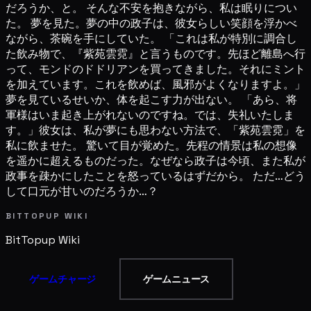
だろうか、と。 そんな不安を抱きながら、私は眠りについ
た。 夢を見た。夢の中の政子は、彼女らしい笑顔を浮かべ
ながら、茶碗を手にしていた。 「これは私が特別に調合し
た飲み物で、『紫苑雲霓』と言うものです。先ほど離島へ行
って、モンドのドドリアンを買ってきました。それにミント
を加えています。これを飲めば、風邪がよくなりますよ。」
夢を見ているせいか、体を起こす力が出ない。 「あら、将
軍様はいま起き上がれないのですね。では、失礼いたしま
す。」彼女は、私が夢にも思わない方法で、「紫苑雲霓」を
私に飲ませた。 驚いて目が覚めた。先程の情景は私の想像
を遥かに超えるものだった。なぜなら政子は今頃、また私が
政事を疎かにしたことを怒っているはずだから。 ただ…どう
して口元が甘いのだろうか…？
BITTOPUP WIKI
BitTopup
Wiki
ゲームチャージ
ゲームニュース