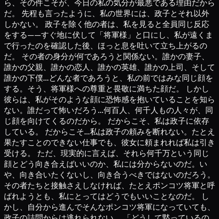
ら、その件こそが、今日の私の気分が最悪である理由だから
だ。 先程も言ったように、私の世界には、政子とそれ以外
しかない。 政子を除く他の者は、私を見ると全員同じ反応
をする——すぐ地に伏して「将軍様」と口にし、私が遠くま
で行ったのを確認した後、ほっと息を吐いて立ち上がるの
だ。 その者の身分が何であろうと関係ない。誰かの妻子、
誰かの父親、誰かの恋人、誰かの英雄、誰かの上司、そして
誰かの下僕…どんな者であろうと、私の前ではみな同じ顔を
する。そう、将軍様への尊重と畏敬に満ちた顔だ。 しかし
彼らは、私がそのような顔に恐怖感を抱いていることを知ら
ない。誰だって怖いだろう…何百人、何千人もの人々が、同
じ顔を向けてくるのだから。 だからこそ、私は政子に依存
している。 だからこそ…私は政子の頼みを断れない。たとえ
果たすことのできない仕事でも、彼女に頼まれれば私は引き
受ける。 ただ、現実的に言えば、それら何千万という同じ
顔とどう向き合えばいいのか、私には分からないのだ。い
や、向き合いたくないし、向き合うべきではないのだろう。
その者たちと接触さえしなければ、たとえポンコツ将軍と呼
ばれようとも、私にとってはどうでもいいことなのだ。 し
かし、自分から進んでそんなポンコツ将軍になっていても、
政子の詰問からは逃れられない。 「どうして黙っているの