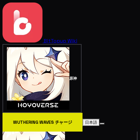
BitTopup
Wiki
原神
WUTHERING WAVES チャージ
日本語