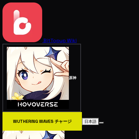
BitTopup
Wiki
原神
WUTHERING WAVES チャージ
日本語