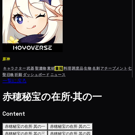
原神
キャラクター
武器
聖遺物
素材
書籍
料理
調度品
生物
名刺
アチーブメント
七
聖召喚
祈願
ダッシュボード
ニュース
一覧に戻る
赤穂秘宝の在所·其の一
Content
赤穂秘宝の在所·其の一
赤穂秘宝の在所·其の二
赤穂秘宝の在所·其の三
赤穂秘宝の在所·其の四