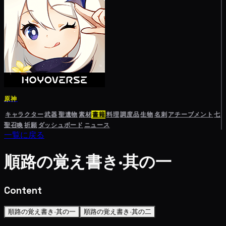
原神
キャラクター
武器
聖遺物
素材
書籍
料理
調度品
生物
名刺
アチーブメント
七
聖召喚
祈願
ダッシュボード
ニュース
一覧に戻る
順路の覚え書き·其の一
Content
順路の覚え書き·其の一
順路の覚え書き·其の二