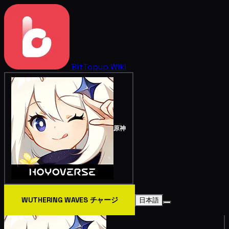
BitTopup
Wiki
原神
WUTHERING WAVES チャージ
日本語