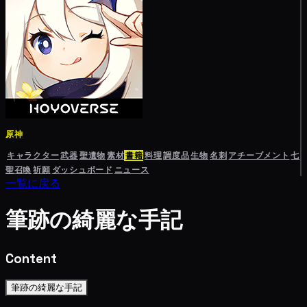
原神
キャラクター
武器
聖遺物
素材
書籍
料理
調度品
生物
名刺
アチーブメント
七
聖召喚
祈願
ダッシュボード
ニュース
一覧に戻る
筆跡の綺麗な手記
Content
筆跡の綺麗な手記