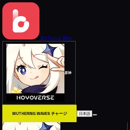
BitTopup
Wiki
原神
WUTHERING WAVES チャージ
日本語