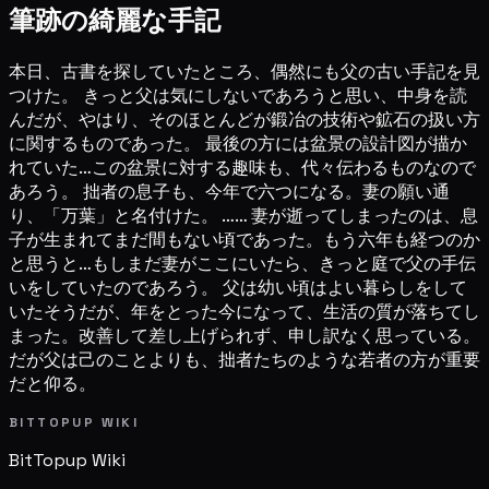
筆跡の綺麗な手記
本日、古書を探していたところ、偶然にも父の古い手記を見
つけた。 きっと父は気にしないであろうと思い、中身を読
んだが、やはり、そのほとんどが鍛冶の技術や鉱石の扱い方
に関するものであった。 最後の方には盆景の設計図が描か
れていた…この盆景に対する趣味も、代々伝わるものなので
あろう。 拙者の息子も、今年で六つになる。妻の願い通
り、「万葉」と名付けた。 …… 妻が逝ってしまったのは、息
子が生まれてまだ間もない頃であった。もう六年も経つのか
と思うと…もしまだ妻がここにいたら、きっと庭で父の手伝
いをしていたのであろう。 父は幼い頃はよい暮らしをして
いたそうだが、年をとった今になって、生活の質が落ちてし
まった。改善して差し上げられず、申し訳なく思っている。
だが父は己のことよりも、拙者たちのような若者の方が重要
だと仰る。
BITTOPUP WIKI
BitTopup
Wiki