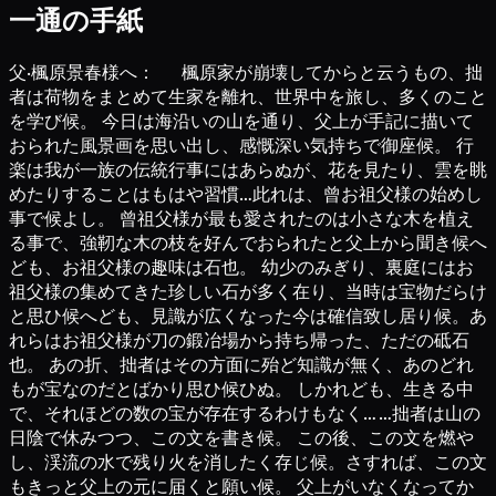
一通の手紙
父·楓原景春様へ： 楓原家が崩壊してからと云うもの、拙
者は荷物をまとめて生家を離れ、世界中を旅し、多くのこと
を学び候。 今日は海沿いの山を通り、父上が手記に描いて
おられた風景画を思い出し、感慨深い気持ちで御座候。 行
楽は我が一族の伝統行事にはあらぬが、花を見たり、雲を眺
めたりすることはもはや習慣…此れは、曾お祖父様の始めし
事で候よし。 曾祖父様が最も愛されたのは小さな木を植え
る事で、強靭な木の枝を好んでおられたと父上から聞き候へ
ども、お祖父様の趣味は石也。 幼少のみぎり、裏庭にはお
祖父様の集めてきた珍しい石が多く在り、当時は宝物だらけ
と思ひ候へども、見識が広くなった今は確信致し居り候。あ
れらはお祖父様が刀の鍛冶場から持ち帰った、ただの砥石
也。 あの折、拙者はその方面に殆ど知識が無く、あのどれ
もが宝なのだとばかり思ひ候ひぬ。 しかれども、生きる中
で、それほどの数の宝が存在するわけもなく… …拙者は山の
日陰で休みつつ、この文を書き候。 この後、この文を燃や
し、渓流の水で残り火を消したく存じ候。さすれば、この文
もきっと父上の元に届くと願い候。 父上がいなくなってか