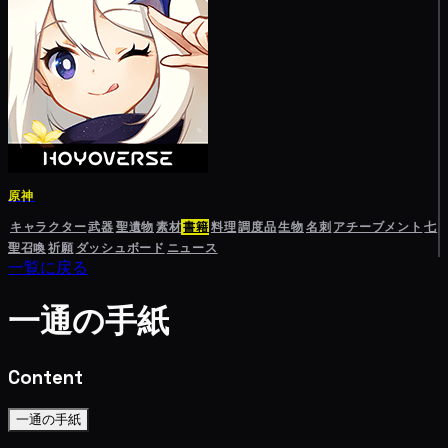
原神
キャラクター
武器
聖遺物
素材
書籍
料理
調度品
生物
名刺
アチーブメント
七
聖召喚
祈願
ダッシュボード
ニュース
一覧に戻る
一通の手紙
Content
一通の手紙