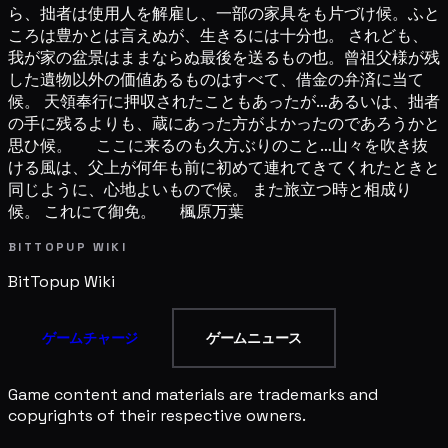
ら、拙者は使用人を解雇し、一部の家具をも片づけ候。ふと
ころは豊かとは言えぬが、生きるには十分也。 されども、
我が家の盆景はままならぬ最後を送るもの也。曾祖父様が残
した遺物以外の価値あるものはすべて、借金の弁済に当て
候。 天領奉行に押収されたこともあったが…あるいは、拙者
の手に残るよりも、蔵にあった方がよかったのであろうかと
思ひ候。 ここに来るのも久方ぶりのこと…山々を吹き抜
ける風は、父上が何年も前に初めて連れてきてくれたときと
同じように、心地よいもので候。 また旅立つ時と相成り
候。 これにて御免。 楓原万葉
BITTOPUP WIKI
BitTopup
Wiki
ゲームチャージ
ゲームニュース
Game content and materials are trademarks and
copyrights of their respective owners.