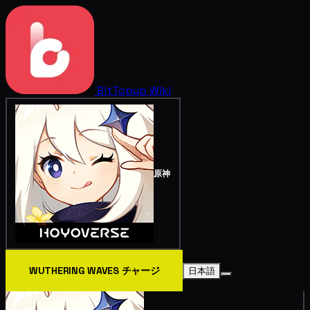
BitTopup
Wiki
原神
WUTHERING WAVES チャージ
日本語