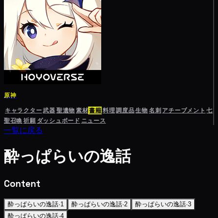
原神
キャラクター
武器
聖遺物
素材
書籍
料理
調度品
生物
名刺
アチーブメント
七
聖召喚
祈願
ダッシュボード
ニュース
一覧に戻る
酔っぱらいの逸話
Content
酔っぱらいの逸話·1
酔っぱらいの逸話·2
酔っぱらいの逸話·3
酔っぱらいの逸話·4