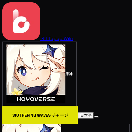
BitTopup
Wiki
原神
WUTHERING WAVES チャージ
日本語