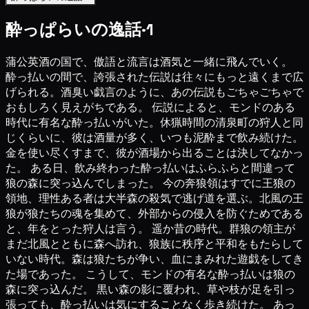
酔っぱらいの逸話·1
蒲公英酒の国で、傲語と流言は酒気と一緒に飛んでいく。
酔っ払いの間で、誇張された伝説は往々にもっと遠くまで広
げられる。酒臭い戯言のように、あの伝説もごちゃごちゃで
おもしろく見えがちである。 伝説によると、モンドのある
時代に有名な酔っ払いがいた。休猟時間の清泉町の狩人と同
じくらいに、彼は酒量が多く、いつも泥酔まで飲み続けた。
金を使い尽くすまで、彼が酒場から出ることは決してなかっ
た。 ある日、飲み終わった酔っ払いはふらふらと間違って
狼の森に突っ込んでしまった。 今の奔狼領はすでに王狼の
領地、理性ある者は大半森の殺気で逃げ道を選ぶ。北風の王
狼が狼たちの魂を集めて、外部からの侵入を防ぐためである
と、年をとった狩人は言う。 遥か昔の時代。群狼の領主が
まだ北風とともに森へ訪れ、狼族に秩序と平和をもたらして
いない時代。森は狼たちが争い、血にまみれた遊戯をしてき
た場であった。 こうして、モンドの有名な酔っ払いは狼の
森に突っ込んだ。 黒い森の影に覆われ、草や枝が足を引っ
張っても、酔っ払いは気にすることなく歩き続けた。 あっ