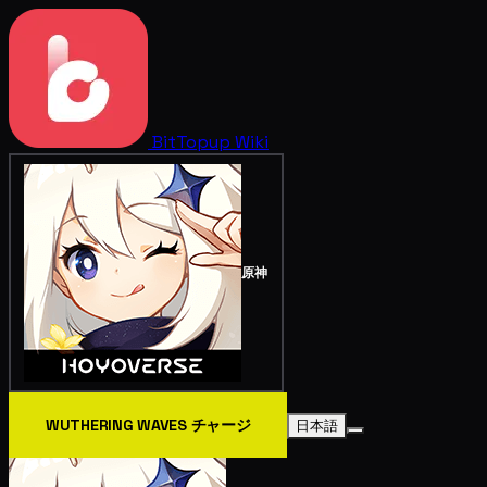
BitTopup
Wiki
原神
WUTHERING WAVES チャージ
日本語