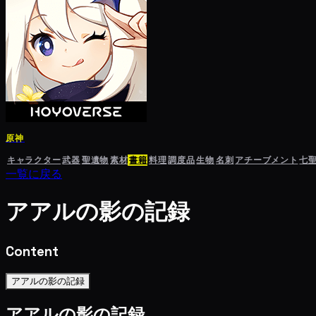
原神
キャラクター
武器
聖遺物
素材
書籍
料理
調度品
生物
名刺
アチーブメント
七
一覧に戻る
アアルの影の記録
Content
アアルの影の記録
アアルの影の記録