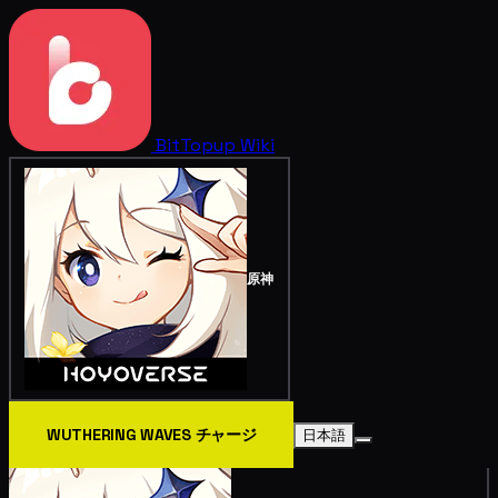
BitTopup
Wiki
原神
WUTHERING WAVES チャージ
日本語