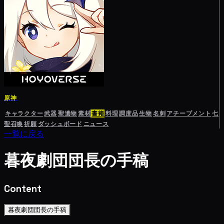
原神
キャラクター
武器
聖遺物
素材
書籍
料理
調度品
生物
名刺
アチーブメント
七
聖召喚
祈願
ダッシュボード
ニュース
一覧に戻る
暮夜劇団団長の手稿
Content
暮夜劇団団長の手稿