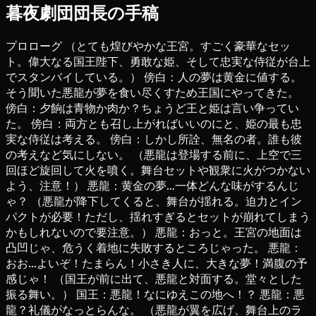
暮夜劇団団長の手稿
プロローグ （とても煌びやかな王宮。すごく豪華なセット。偉大なる国王陛下、勇敢な姫、そして忠実な侍従が台上でスタンバイしている。） 傍白：人の夢は黄金に値する。そう聞いた悪龍が夢を食い尽くすため王国にやってきた。 傍白：夕餉は青物か肉か？ちょうど王と姫は言い争っていた。 傍白：両方とも召し上がればいいのにと、姫の最も忠実な侍従は考える。 傍白：しかし所詮、無名の者。誰も彼の考えなど気にしない。 （悪龍は登場する前に、上空で三回ほど旋回して火を噴く。舞台セットや観衆に火がつかないよう、注意！） 悪龍：黄金の夢…一体どんな味がするんじゃ？ （悪龍が降下してくると、舞台が揺れる。迫力とインパクトが必要！ただし、揺れすぎるとセットが崩れてしまうかもしれないので要注意。） 悪龍：おっと。王宮の地面は凸凹じゃ、危うく着地に失敗するところじゃった。 悪龍：おお…よいぞ！たまらん！小さき人に、大きな夢！満腹の予感じゃ！ （国王が前に出て、悪龍と対面する。堂々とした振る舞い。） 国王：悪龍！なにゆえこの地へ！？ 悪龍：悪龍？礼儀がなっとらんな。 （悪龍が翼を広げ、舞台上のライトを半分以上遮る。） 悪龍：ワシのように先見の明を持つ龍は、「善龍」と呼ぶべし！ 悪龍：同族は財宝に目がないが、それよりも価値あるものを見つけた。すなわち、人の夢じゃ！ 悪龍：空腹だろうとなかろうと、人は心に夢を作り続ける。実に不思議じゃ。 悪龍：夢は黄金よりも価値あるものだと、人は言う。 悪龍：（貪欲に）「黄金よりも価値あるもの」がワシを満腹にできるかどうか、一日かけて見極めよう。 悪龍：（強欲に）空腹のせいで、目つきが悪くなる。はよ食わせい。 悪龍：小さき王、汝と家族の命が惜しくば、定刻通りに犠牲を捧げよ！ 国王：凶星の如きその目は、腰抜けと勇士も見分けられぬ、飾り玉か？ 国王：気高さと夢は余が一生をかけて追求するもの。これしきの脅威のためには捨てぬ。 国王：去れ、悪龍よ！渡すものなど微塵もないわ！ 悪龍：なかなかの勇気じゃが、よく考えてから発言したほうがよいぞ。 悪龍：犠牲と滅亡を天秤にかけて、また決断を下すがよい。 悪龍：ふぁ～、ワシは郊外で眠るとしよう。日没までに佳き肴を捧げよ。 悪龍：なければ、直々にゆく。ただしその時、正殿は石窯となり、王宮は食堂となる！ （悪龍が耳をつんざくような咆哮を上げる。この迫力を表現するため、舞台も揺らす。こちらもやりすぎに注意するか、背景をロープなどで固定したほうがいいかも。悪龍が舞台を去る際については、火を噴く必要なし。経費はこの後の大きなシーンで使うべき。） 傍白：悪龍は王宮を去った。郊外で一休みしながら、王の晩餐を待つのだ。 傍白：威厳ある王は屈することなく、部隊を作り悪龍を倒そうとしていた。 姫：（姫様が登場するとき、必ずスポットライトを当てること！）王国を守るため、夢喰いの悪龍を私が打ち砕きます。 国王：娘よ！己の身分を弁えなさい！ 国王：姫なのだぞ、わがままは通らぬ。 国王：戦場はぬしの居場所ではない、王宮の寝室にいよ。 姫：陛下の教えなのに——気高さと夢を諦めぬことを忘れたのですか！ 姫：私は姫であり、戦士でもある。王国の民と苦楽を分かち合わねば！ 姫：悪龍が迫る中、高みの見物をしていられませぬ。 国王：戦士である前に、姫であろう。 国王：娘を危険な目に遭わせる父親はどこにもおらぬ。 国王：それにほんの数年前まで、ぬしはまだ… 忠実な侍従：（スポットライトは必要なし）コホン！陛下、ご安心を！必ず姫様を守り抜いて見せます！ 国王：功績も名声もないぬしの言に、どうして安心できようか？ （国王がレオンを下がらせる） 国王：仕方ない、王国の名高き勇者たちを姫に同行させるとしよう。 傍白：王国の名高き勇者は、三名とも腕利きで武勇に優れていた。 傍白：彼らは城外で、順番に殿上の時を待っていた。 （三人の勇者が登場するシーンでは、全員にスポットライトを当てること。一緒に鳥の羽根を舞わせてもいいかもしれない。） 傍白：偉業の作り手、武勇に名高き英傑——勇者甲。 傍白：数ある功績と、冒険譚は万人に謳われている。 傍白：ろう者を除けば、王国に彼の名を知らぬ者はいない。 （勇者甲が剣を持って歩を進め、観衆の方を向く。声量は、他の登場人物よりも三割以上大きくすること。） 勇者甲：友よ！俺の功績を知らない？じゃ、耳を澄ましてよく聞けよ！ 傍白：優柔不断で慎重すぎる策士——勇者乙。 傍白：しかし彼は、幾度も危難を乗り越えてきた。 傍白：及び腰との批判もあれば、思慮深いとの賞賛もある。 （勇者乙が前に出て、同じように観衆の方を向く。） 勇者乙：さ…策略で勝てるなら、正攻法など無駄。良計は、一朝一夕には成せない… 勇者乙：お…恐れているだと？わ、私だって、百戦錬磨の勇者なんだぞ！ 傍白：経験豊富な龍殺しの宗匠——勇者丙。 傍白：「龍殺しなんか野菜を切るより簡単だよな…って、俺だけ？」 傍白：彼は過去の戦利品を並べながら、その伝説を詳しく語る。 （勇者丙が前に出て、箱からマントを取り出し、観衆に見せつける。） 勇者丙：見ろ、この貴重なマントには長い物語がある… 傍白：勇者たちはみな、闘志満々の様子である。 姫：凝った肩書きね。一体どんなこだわりなのかしら？ 忠実な侍従：最近は、本の中の肩書きで名を彩るのが流行りのようです。 姫：へえ、知らなかったわ！私の見識不足ね。 国王：よく来たな、勇者たちよ！困難と危険に満ちた旅になるが、武運を祈る！ （勇者全員にスポットライトを当て、観衆に姿を見せる。） 勇者甲：過去の勝利に誓って、今日も必ず、成功を姫様に捧げよう！ 勇者甲：俺がいれば心配いらない。悪龍ごとき、朝飯前だ！ 勇者乙：…あ、悪龍など恐るるに足らず！ 勇者乙：策を立てれば、悪龍は長居を恐れてすぐ立ち去るでしょう。 勇者丙：どっちも一理あるけど、お手並み拝見のチャンスはないかもな。 勇者丙：俺が無数の龍を殺してきたのは有名だろ。悪龍も、恐れてとっくに逃げたんじゃないか。 傍白：こうして姫は忠実な侍従を連れて… 傍白：三人の武勇名高き勇者と共に、すぐさま悪龍討伐に赴いた。 （全員退場。その際、明るい未来を暗示して、ライトで役者たちの進む方向を照らすのもいいかもしれない。ただし、観衆にライトが当たらないよう気をつけること。クレームが来てしまったら困るので。） インタールード·其の一 （郊外、湖畔の森。遠くの丘に城が見える。木々のセットはリアルに。事前に舞台上に落ち葉などを敷いて、悪龍が上空を飛ぶときに巻き上がるようにすれば、よりリアルさを強調できる！） 傍白：郊外にあるとっておきの湖畔。そよ風と緑の前には、心まで爽やかになる。 傍白：悪龍はここへ降り立ち、一休みすることにした。 （悪龍が遠くから飛んで来て、舞台の周りを三周飛ぶ。それ以上飛んでも問題はないが、セットを燃やさないためにも火は噴かないこと。） 悪龍：遠くの城は、木にとまる小鳥のようじゃな。小人は晩餐を用意してくれたじゃろうか？ 悪龍：真昼の地面は熱すぎる。日陰に移ったほうが良さそうじゃの。 （悪龍が木の陰に降り立ち、体を丸めて休む。その際、背景を倒さないよう、しっぽに注意すること。） 悪龍：（疲れた感じで）美食のためにはるばるやってきたが、用事を言いつけたら腹が減ってしまったわい。 悪龍：もしやつが応じなければ、堪忍袋の緒も切れてしまうやもしれんな。 傍白：こうして木陰で休んでいると、向こうから商人のような男が慌ただしくやってきた。 （商人登場。早歩きで悪龍のそばを通り過ぎる。） 商人：（怒りながら）クソッ、騒がしいやつのせいで、大して商売しないうちに店じまいだ！ 商人：行商人とはいえ、長い道のりを生きてきたんだ。なのに、あれがこの国のおもてなしってわけか？ 商人：あの大声のやつ、とんでもないぜ。長年商売をやってきて、あんな理不尽な買い手は初めて見た。 商人：値段が高けりゃ涙ながらに「たかられた」、値段を安くすりゃ「商品の品質が悪い」ときた。 商人：どこかの目利きかと思って値切ってやったが、結局弄ばれただけじゃないか！ 商人：物を買う気なんか最初からなくて、買い物って「挑戦」にただ負けたくなかったんだ！ 傍白：商人が毒突いていると、またご立腹の人がやってきた。 （冒険者登場。商人とすれ違う。） 冒険者：ツイてない！悪龍を追いかけなきゃなのに、訳の分からんやつの相手をする暇はないんだ。 冒険者：冒険者として悪龍を放っておけない。あいつ…思い出しただけで腹が立つ！ 冒険者：やつの肩書きを知らないと言ったら、大きな過ちかのようにしつこく言ってきて。 冒険者：その上、悪龍を追っても無駄だ、勝ちたいだけかなんて言って、僕を侮辱したんだ。 勇者甲：（舞台裏）悪龍、出てこい！無意味な抵抗はやめろ！ 商人：この声！やつだ！ 冒険者：きっとやつだ！ （商人と冒険者がいきり立ちながら周囲を見回し、勇者甲の姿を探す。ここで幕が下りる。心情をよりリアルに表すため、舞台に上がる前に、役者たちには彼らの夕食が勇者甲に盗まれたと想像してもらおう。） 悪龍：騒がしい小人じゃ。姿も見んうちに、気分を害されるとはの。 傍白：猛暑にも負けぬ勢いで悪龍を追いかけてきたのは、武勇に名高き英傑であった。 （勇者甲が剣を持って登場。意気揚々と、得意げな感じ。スポットライトを彼に当てること。） 勇者甲：ハッ！俺は随分有名みたいだ。悪龍でさえ、怯んで魂が抜けたらしい。 悪龍：小人のくせに大口を叩きおる。善龍も放っておけんのう。 勇者甲：やっと現れたな悪龍！探す手間が省けたぜ！（勇者甲が剣を抜いて悪龍に立ち向かい、攻撃しようとする。） 悪龍：意気揚々じゃが、汝の夢はいかなるものか、垣間見てやろう。 悪龍：ふむ——（勇者甲を観察し、感慨深い表情を浮かべる。） 勇者甲：悪龍、なぜ黙る？さては、俺の夢が偉大すぎて、呑み込めないんだな。 傍白：名高き英傑と悪龍が対峙していると、心配した姫様一行がようやく辿り着いた。 傍白：無名の侍従も戦場に目を光らせ、英傑の言葉に闘志を掻き立てられていた。 （レオン登場。勇者甲を見ながら、セリフを言う。） 忠実な侍従：恐れなどないようで、羨ましい。私にも勇気を示せる機会があれば… 勇者甲：おい、悪龍！話すのも怖いのか？この期に及んで怖気付いたか！ 悪龍：この夢は大きく見えるが空虚じゃ。心配せずとも、悪…善龍であるワシは、食すかどうか迷っておるだけじゃ。 勇者甲：口さがないやつめ！敵に回っただけで、よくも俺を貶してくれたな！ 勇者甲：尊敬できる相手だと思っていたのに、こんなに陰険な策に出るとは。 勇者甲：英傑である俺は、決してお前の奸智に屈しない。悪龍よ、恥を知れ！（勇者甲が前に進み、悪龍と交戦しようとする。悪龍は疲れたようにあくびをする。） 傍白：彼の熱弁に、姫も今まで押し殺してきた心の炎を抑えられなくなった。 （勇敢な姫様が登場！このシーンでは彼女の輝かしい印象を強調していないが、それでもスポットライトは必要。また、「心の炎を抑えられない」というのはあくまでも比喩なので、実際に舞台を燃やさないように。ところで、ライトの色を赤にする方法はないだろうか？ふむ、ヴァルベリーの果汁を塗ってみるか…） 姫：平和な寝室にはとうに飽いた。いつになれば、最前線で共に戦えるの？ 悪龍：反論が面倒だっただけじゃが、善龍たるワシは追い詰められんとしている。 悪龍：前菜を食べ過ぎると食欲が減るが、こだわらずともよいじゃろう。 傍白：そう言って悪龍は英傑の夢を丸呑みにし、みなを驚愕させた。 （漆黒の光が勇者甲の鎧から放たれる。悪龍は翼を高く広げて身をかがめ、黒の光を喰らいつくす！勇者甲は地面に倒れ、宝剣を投げ捨てて呆然とする。倒れるとき、動作はなるべく軽く、背景を倒さないように——何しろ、勇者甲は鎧を着ているため。） 悪龍：思った通り、サクサクとして、食感だけは最高じゃ。 （悪龍は満足げに唇を舐め、場外へ飛んでいく。） 姫：英傑があっさり倒されるなんて。彼は本物でなく、ただ演説に秀でた者だったのね。 忠実な侍従：名声に見合う実力を持っていなかったようです。虚勢を張れば、いずれ辛酸を舐める。 傍白：悪龍の腹は満たされず——一行はただ彼の飛び去って行く姿を見送った。 （ここで幕を下ろす。観衆に姫様の勇姿を見せるため、幕が完全に下りるまで、姫は舞台の中央に立ち続けること！） インタールード·其の二 （王城。城門のところ、旗が風にはためいて音を鳴らし、威厳と壮大さを醸し出す。悪龍は窓から劇場に飛び入り、城門の前に着地して周囲を見渡す。城壁に着地したほうがよりいい表現になるが、舞台セットが悪龍の重さに耐えきれないかもしれないので、やはり城門の前に着地で！） 傍白：飛び去った悪龍は、城門近くで休むことにした。 悪龍：昼間なのに、守衛がおらん。死を恐れたんじゃろうか。 傍白：悪龍が堂々とここで休んでいると、すぐに姫様一行が追いついてきた。 傍白：最初に悪龍を見つけたのは、最前列で道を切り開く忠実な騎士だ。 （レオンが登場し、セリフを観客に向かって発する。） 忠実な侍従：（決意）なんて傲慢な悪龍だ。姫様に近づけないと、私は陛下に約束した！ 忠実な侍従：（やや心配）旅立ちの時、自信満々だった策士なら、良い手があるかもしれない。 忠実な侍従：何せ、どんな困難や危機も、無事に乗り超えてきたらしい。 忠実な侍従：無謀な者は無謀ゆえに損失を受けた。お考えの深い策士こそ、知恵を持つはずだ。 忠実な侍従：万全な策がないまま、悪龍に挑むべきじゃない。 傍白：忠実な侍従は気を抜かず、見た情報を他の者に囁いた。 傍白：「悪龍が休んでいるうちに、じっくり策を練りましょう」。 傍白：すると、姫は悪龍を起こさないよう、そっと近づいた。 （姫登場。レオンの前に立ち、観客の方へセリフ。） 姫：策士の言はもっともね。無謀な戦いをしてはいけない。 姫：あなたが悪龍に気づいたおかげで、主導権を握れるわ。 忠実な侍従：もったいないお言葉です。責務を全うしただけですから。 姫：いいえ、賞罰を公平に与えるのは当然のこと。名誉を謙遜する必要はないわ。 姫：策士が着いてきませんね。よろよろと歩いて、何か困りごとかしら？ 忠実な侍従：悪龍の災いを鎮める、いい案があるそうです。良策が多すぎて迷っているのやも。 傍白：しかし何を言っても慎重な策士は無言のままで、冴えない表情をしていた。 （勇者乙が登場。怖がっており、緊張している。） 勇者乙：…… 忠実な侍従：勇者さま、悪龍はすぐそこ。どうか妙策をご教示ください。 勇者乙：…み、妙策？よ、予想した状況とかけ離れていて、策の修正に時間がかかりそうだ… 悪龍：ははっ！構やせん、夕方まで、策を練るには十分な時間じゃろう。 （城門の前で匍匐していた悪龍が突然頭を上げて、空に向かって火を噴く！ただし、旗を燃やさないように注意。舞台セットに耐火性はないから、本当に燃えてしまったら面倒だ。） 姫：悪龍が喋った？狸寝入りで、私たちが引っかかるのを待っていたのね！ 勇者乙：あっ！ （勇者乙が真っ青になって舞台から逃げ出す。人々は呆然とした表情。） 傍白：勇者乙はすっかり怯えて、慈悲を乞うように地面に突っ伏した。 傍白：そして「ごめんなさい」と呟くと、躊躇なく城門へと逃げて行った。 傍白：姫と忠実な侍従は慌てて後を追い、残された悪龍は失笑してしまった。 悪龍：（さげすむ）国王ときたら、散々抵抗しおると思ったが、なんとも愉快で腹いっぱいじゃ。 傍白：忠実な侍従に逃げた策士を探させ、姫は悪龍の監視に戻った。 （セリフはないが、姫にスポットライトを当てる。） 姫：（観客の方を向いて独白する）まさか策士は口だけで、役立つ策なんて出せないの？ならどうやって国の平和を守れば… 姫：奇襲で討伐できたはずが、今はあちらが鋭気を養って待ち伏せている。 姫：策士が逃げたせいで、私の侍従も後を追っているわ。 姫：守衛のいない城の門は開け放たれて、無防備な姿を晒している。 傍白：遅れて来た老練な守衛は酔っていたが、足取りはしっかりしていた。 （老練な守衛が登場する） 老練な守衛：…ヒック。酒池肉林に女、平和な時代は実に良かった。 老練な守衛：裕福な家の偉いやつらは、俺たち小者の苦労なんざ知る由もない。 老練な守衛：何が悪龍で策士だ、でたらめに過ぎんさ。 老練な守衛：目も耳も衰えて、手は震えるし腰も痛い。絶対に俺の出る幕じゃないよな？ 傍白：若い守衛が小さな「教え」を受けたが、王国を守りたい気持ちは変わらなかった。 （若い守衛が登場する。） 若い守衛：姫様のために！あの悪龍を許さない！ 若い守衛：策士は尻尾を巻いて逃げ出すし、酔っぱらいの先輩も信用できない。僕しかいない！ 若い守衛：前線に立って、危機に瀕した王国を救い出し、貪欲な悪龍を駆除するんだ！ 若い守衛：（剣を抜いて前に立つ）悪龍よ！遺言があるなら、今のうちだぞ？ 悪龍：（愉快な）よいぞ！その腕、善龍たるワシに見せてみよ！ （悪龍が再び空に舞い上がり、若い守衛を見下ろす。守衛は一瞬の躊躇いもなく弓矢を手に取り、空に浮かぶ悪龍に向かって射る。ただ、本当に矢を放つのは危険であるため、人に当たらないよう、動きだけ真似するように！） 傍白：激戦の幕が切られたところに、忠実な侍従がやっと戻って来た。 （レオンがさっと登場する。この時、観客たちには若い守衛と悪龍に注目してもらうため、一応スポットライトを当てておこう。） 忠実な侍従：策士が見つからず…血気盛んな若者が不覚をとっていませんように。 忠実な侍従：あっ、一歩遅かった！私は姫様を守らねばならないのに！ 傍白：嘆いても遅い。すでに悪龍は彼に興味を持ってしまっていた。 （悪龍は疾風迅雷の勢いで若い守衛に向かって急降下する。守衛は慌てて弓を捨て、剣を抜いて応戦するが、激しい競り合いの末、若い守衛はとうてい悪龍には敵わず、吹き飛ばされてしまう。悪龍がそれを追いかけ、勝ちに乗じて守衛の鎧から溢れ出す黒い光を満足気に飲み込む。この戦闘には凄いエフェクトを使う！例えば、守衛の刃と悪龍の鋭い爪がぶつかった時、悪龍にこっそり火を噴かせて火花が散るような効果とか…） 傍白：無謀な行動に出た守衛の夢を、悪龍はいとも簡単に呑み込んだ。 若い守衛：うぅ…普段から自分の力を見極めていれば、こんな結果には… 悪龍：腹を満たすほどではないが、満足できる前菜じゃ。 悪龍：量は寂しいが、味は称賛に値する。 悪龍：食前の楽しみがこれほどあれば、晩餐はさらに美味になるじゃろう。 傍白：悪龍はみなの叫びに耳も貸さず、舌鼓を打って城門から飛び去っていく。 （悪龍が舞台を飛び去っていく。人々は呆然と悪龍の消えていった姿を眺める。閉幕。） インタールード·其の三 （郊外、村。開幕前に舞台裏で薪を燃やせば、煙で雰囲気を作っておけそうだ。） 傍白：姫様一行は悪龍の追討を誓い、郊外にやってきた。 傍白：忠実な侍従が先頭で、文句も言わず宗匠の荷物を運ぶ。 傍白：自称、百戦錬磨の「龍殺しの宗匠」は彼を見下すが、侍従はそれを受け流す。 （レオンは華麗に飾り立てられた重い宝箱を担ぎ上げ、苦労して舞台に上がる。） 忠実な侍従：無数の龍を殺めてきた彼に対し、私は無名の侍従。荷運びくらいしかできません。 忠実な侍従：石の中のこの剣は秘宝中の秘宝。選ばれし英雄にしか操れません。 忠実な侍従：百戦錬磨の龍殺しの宗匠が、剣で悪龍をどう裁くのか、実に見物です。 （悪龍は遠方から飛んできて、咆哮しながら炎を噴く。舞台上にある装飾用の日暮れセットを燃やす。日暮れの隣に防火パネルが設置してあるかどうか、事前に確認すること。事故防止のため、また観客からの苦情を避けるため、防火パネルが設置していなかった場合、日暮れを省略する必要あり。） 傍白：その時、村で一休みしようと悪龍が舞い降りて来た。 悪龍：どれどれ、黄金の夢はどこじゃろうな？ （勇者丙が登場。レオンの後ろを手ぶらでついてくる。） 勇者丙：悪龍よ。俺の肩書きを知るならば、さっさと去るがいい！ 悪龍：使い古された決まり文句じゃの、笑ってしまうわ。 勇者丙：俺は見識があるから、大目に見てやる。だが、気を付けろ。 勇者丙：俺が真の力を見せた時、後悔しても遅いからな。 悪龍：ははっ、実力もないくせに、大口を叩きおる。 悪龍：真の実力があるならば、善龍たるワシに見せてみよ。 傍白：そこへ、尊いお方も足跡を辿ってやってきた。 （スポットライトが舞台を端から一周なぞり、最後に姫を照らす。勇敢なる姫様の再登場だ！） 姫：悪龍を王国から追い出すのは、私の役目。 勇者丙：尊い姫様よ、悪龍に挑む許可をくれ。 勇者丙：幾度も戦い、宝を手にしてきた俺にとっちゃ、お安いご用だ。 姫：許します。凶暴ですから、どうか気を付けて。 勇者丙：谷に潜む毒龍を倒したときの財宝から、一番貴重なのを選んできた。（マントをなびかせる） 勇者丙：このマントがあれば、誰にも俺が見えまい。 （観客がマントに注目した瞬間、勇者丙が突然姿をくらます！） 勇者丙：人混みの中から、奇襲されようとしてるとは思わねぇだろ！ 悪龍：強いのかと思いきや、無意味な潜伏とは。 悪龍：もしやこれは茶番か？臆病者が逃げようとしておるだけやもしれん。 傍白：透明マントで隠れた彼を——誰が慧眼で見つけられるのか？ 勇者丙：よくも俺の名声を汚してくれた。熟練者に、恐れるものなし！ 勇者丙：立ち去るよう促したのに、好意を無にするとは…流石悪龍だ。 勇者丙：奥の手を使わせて、後悔しても遅いぞ。 悪龍：無駄に頭を絞らずとも、見せるものがあるならばさっさと見せろ。 勇者丙：こ、ここじゃ不便だ。向こうでな！ 傍白：悪龍は何も言わず、笑ったのか、笑わないのか——ともかく、彼に同意した。 （閉幕。幕が下りてから、舞台のセットを少し変える。日暮れセットの火を消すのを忘れないで！） 傍白：悪龍はすぐに、宗匠が指定した場所へ降り立つ。 傍白：姫様とその忠実な侍従も、小走りで後を駆けてきた。 傍白：宗匠は逡巡する…何か、策を練っているらしい。 （勇者丙登場。石に刺さった剣の周囲をうろうろするが、剣を抜こうとはしない。） 勇者丙：…悪龍よ、見せてやろう。龍殺しのやり方を！ 勇者丙：氷原を越え、山を登り、秘境に潜り、強欲な龍を討ち… 勇者丙：俺は、真の英雄にしか握れない唯一の宝剣を手に入れた。 勇者丙：察するならばこの場を去れ。さもないと、鋭利な宝剣は龍の鱗をも貫くぞ。 悪龍：ははははっ、小賢しい真似を。小人よ、無駄な努力はやめい。 悪龍：ワシは躱さんし避けんぞ。剣を抜いて、思う存分斬ればよい。 傍白：野次馬の村人たちは珍しがった。腕が鳴り、正体を確かめんとする者もいた。 傍白：立ち向かう農民——農具に慣れた手は、果たして剣の柄を握れるだろうか？ （農夫登場。農具を投げ捨てて、剣の傍に。） 農夫：体力と気力なら、王宮のやつらに必ずしも劣らない。 （農夫は渾身の力で剣を抜こうとするが、びくともしない。） 農夫：はっ！ダメだ、力には自信があったが、こいつは無理だ。 傍白：渾身の力を込めても、石の中の剣は微動だにしなかった。 傍白：姫様と忠実な侍従はそれぞれの理由で、挑戦を見送った。 傍白：黙って見てきた悪龍も、遂に我慢の限界に達す。 悪龍：（退屈そうに）はぁ、口争いにはもう飽いた。いつになれば、真の腕を見せてくれるんじゃ？ 悪龍：先延ばしせずに、今すぐ剣を抜くがよい！ 勇者丙：りゅ…龍殺しの宗匠は、言いなりになどならない。 悪龍：熟練の龍殺しなんぞ、どこにおる？口だけは確かに他より回るがの。 悪龍：宗匠などと笑わせおって。そこな子供に聞けばよい。汝のことを見抜いておるわ。 傍白：悪龍の言う通り、小人の小人も、鎧の下の本心を見抜くのだろうか？ （子供登場。悪龍を見て、勇者丙を眺める。） 子供：歌の中の悪龍だ！思ったより大きい！…でも怖く