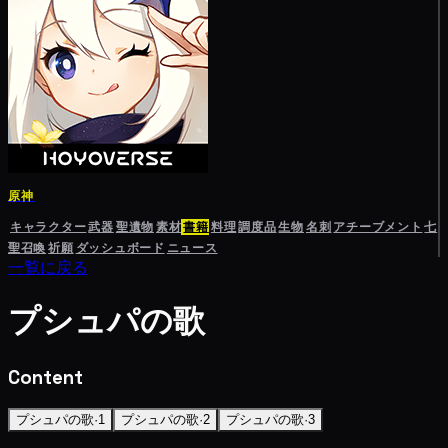
原神
キャラクター
武器
聖遺物
素材
書籍
料理
調度品
生物
名刺
アチーブメント
七
聖召喚
祈願
ダッシュボード
ニュース
一覧に戻る
プシュパの歌
Content
プシュパの歌·1
プシュパの歌·2
プシュパの歌·3