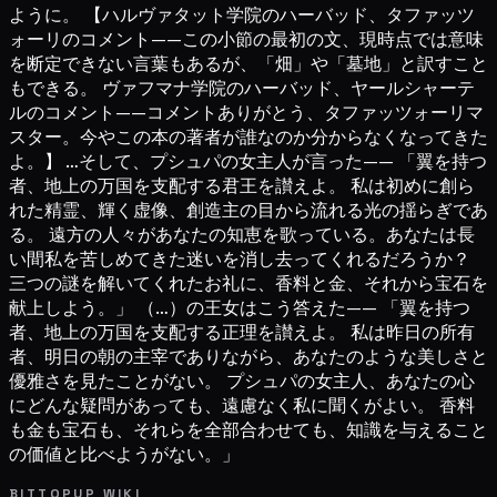
ように。 【ハルヴァタット学院のハーバッド、タファッツ
ォーリのコメント——この小節の最初の文、現時点では意味
を断定できない言葉もあるが、「畑」や「墓地」と訳すこと
もできる。 ヴァフマナ学院のハーバッド、ヤールシャーテ
ルのコメント——コメントありがとう、タファッツォーリマ
スター。今やこの本の著者が誰なのか分からなくなってきた
よ。】 …そして、プシュパの女主人が言った—— 「翼を持つ
者、地上の万国を支配する君王を讃えよ。 私は初めに創ら
れた精霊、輝く虚像、創造主の目から流れる光の揺らぎであ
る。 遠方の人々があなたの知恵を歌っている。あなたは長
い間私を苦しめてきた迷いを消し去ってくれるだろうか？
三つの謎を解いてくれたお礼に、香料と金、それから宝石を
献上しよう。」 （…）の王女はこう答えた—— 「翼を持つ
者、地上の万国を支配する正理を讃えよ。 私は昨日の所有
者、明日の朝の主宰でありながら、あなたのような美しさと
優雅さを見たことがない。 プシュパの女主人、あなたの心
にどんな疑問があっても、遠慮なく私に聞くがよい。 香料
も金も宝石も、それらを全部合わせても、知識を与えること
の価値と比べようがない。」
BITTOPUP WIKI