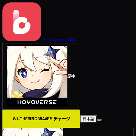
BitTopup
Wiki
原神
WUTHERING WAVES チャージ
日本語