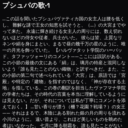
プシュパの歌·1
…この話を聞いたプシュパヴァティカ国の女主人は腰を低く
し、 難解な謎で王女の知恵を試そうと、（…）の大宮までや
って来た。 永遠に輝き続ける女主人の周りには、数え切れ
ないほどの侍女や従者、兵士がいた。 彼らは皆、上質なリ
ネンや絹を身にまとい、まるで昼の幾千万の星のように、唯
一の月光を飾っていた。 【ハルヴァタット学院のハーバッ
ド、タファッツォーリのコメント——ここには誤訳がある。
この小節の最後の文にある「絹」は、璃月の特産と混同しな
いよう「誰も見たことのない織物」と訳すべきだ。また、こ
の小節の第二句で述べられている「大宮」は、原語では「宮
殿」や特定の「建物」を指すのではなく、「神が存在する土
地」を指している。この巻の翻訳を担当したヴァフマナ学院
の学者たちは、その時代の言葉を本当に理解しているように
は見えない。だが、それについては私が丁寧にコメントを添
えておく。】 …甘い香りが漂う（柵？花園？戦場？）の女王
—— それはまるで、木陰にある割れた銀の月の周りを流れる
小川のように。 遠い昔より、これほど美しいものを眺めた
者はいなかった。 七月に降る朝霜を、誰も見たことがない