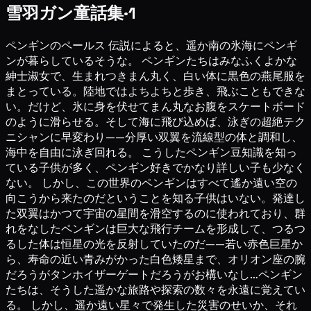
雪羽ガン童話集·1
ペンギンのペールス 伝説によると、遥か南の氷海にペンギ
ンが暮らしているそうな。 ペンギンたちはみなふくよかな
紳士淑女で、生まれつきまん丸く、白い体に黒色の燕尾服を
まとっている。陸地ではよちよちと歩き、飛ぶこともできな
い。だけど、氷に身を伏せてまん丸なお腹をスケートボード
のように滑らせる。そして海に飛び込めば、泳ぎの超絶テク
ニシャンに早変わり——分厚い双翼を流線型の体と調和し、
海中を自由に泳ぎ回れる。 こうしたペンギン豆知識を知っ
ている子供が多く、ペンギン好きでかなり詳しい子も少なく
ない。 しかし、この世界のペンギンはすべて遙か遠い空の
向こうから来たのだということを知る子供はいない。発達し
た双翼はかつて宇宙の星間を滑空するのに使われており、群
れをなしたペンギンは巨大な飛行チームを形成して、つるつ
るした体は恒星の光を反射していたのだ——若い赤色巨星か
ら、寿命の近い青みがかった白色矮星まで、オリオン座の腕
だろうがタンホイザーゲートだろうがお構いなし…ペンギン
たちは、そうした遥かな旅路や探索の数々を永遠に覚えてい
る。 しかし、遥か遠い星々で発生した災害のせいか、それ