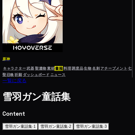
原神
キャラクター
武器
聖遺物
素材
書籍
料理
調度品
生物
名刺
アチーブメント
七
聖召喚
祈願
ダッシュボード
ニュース
一覧に戻る
雪羽ガン童話集
Content
雪羽ガン童話集·1
雪羽ガン童話集·2
雪羽ガン童話集·3