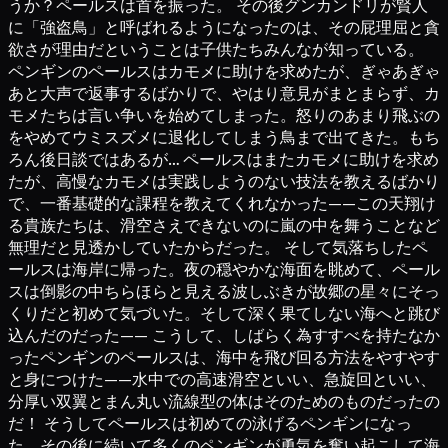
うか？ペールスは首を振った。 その後グンカンドリが賢人
に「強盗鳥」と呼ばれるようになったのは、その屁理屈と貪
欲さが理由だということは子供たちみんなが知っている。
ペンギンのペールスはカモメに助けを求めたが、ぎゃあぎゃ
あと大声で返事するばかりで、やはり意見がまとまらず、カ
モメたちは言い争いを始めてしまった。怒りのあまり飛ぶの
をやめてウミスズメに退化してしまう鳥まで出てきた。もち
ろん後日談ではあるが… ペールスはまたカモメに助けを求め
たが、高慢なカモメは実践しようのない技法を教えるばかり
で、一番基礎的な課程を教えてくれなかった——この天翔け
る貴族たちは、滑空さえできないのに嵐の中を舞うことなど
無理だと見透かしていたからだった。 そして気落ちしたペ
ールスは海岸に帰った。夜の穏やかな海面を眺めて、ペール
スは倒影の中ちらほらと見える波しぶきが故郷の星々にそっ
くりだと初めて気づいた。そして深く果てしない海へと跳び
込んだのだった—— こうして、しばらく為すすべを持たなか
ったペンギンのペールスは、海中を飛び回る方法をやすやす
と身につけた——水中での高速滑空といい、急旋回といい、
分厚い双翼とまん丸い流線型の体はそのためのものだったの
だ！ そうしてペールスは初めての泳げるペンギンになっ
た。その後に続いて多くのペンギンが勇気を奮い起こして海