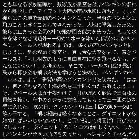
とも単なる家族喧嘩か、数家族が星空を飛ぶペンギンの群れ
から離脱して、テイワット大陸の南の氷海に落ちた。そして
彼らはこの地で最初のペンギンとなった。当時のペンギンは
飛ぶことも泳ぐこともできなかった。大地に墜落したため、
彼らは止まった空気の中で飛び回る能力を失った。まして水
中を泳ぐなど問題外——初めて水中を泳いだ伝説の若きペン
ギン、ペールスが現れるまでは。 多くの若いペンギンと同
じように、星の煌めく夜空と、真っ青な大空を見て、若きペ
ールスも「もし祖先のように自由自在に空を飛べるなら、ど
んなにいいか！」と考えた。 そこで、ペールスは空を飛ぶ
鳥から再び空を飛ぶ方法を学ぼうと決めた。 ペンギンのペ
ールスは、まず一番背の高いグンカンドリを訪ねた。「はは
っ、何とでもなるぞ！海の魚を三十匹くれたら教えよう！」
そこでペールスは五十夜かけて、月の煌めく砂浜で三百枚の
貝殻を拾い、海中のクジラに交換してもらって三十匹の魚を
手に入れた。 次の日、グンカンドリは三十匹の魚を一気に
飲み干すと、「飛ぶ秘訣は軽くなることさ、ダイエットから
始めればいいじゃないか！」と言い残して得意げに飛び去っ
てしまった。 ダイエットすること自体は難しくない。しか
しペンギンが分厚い脂肪を失ったら、ペンギンと呼べるだろ