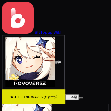
BitTopup
Wiki
原神
WUTHERING WAVES チャージ
日本語