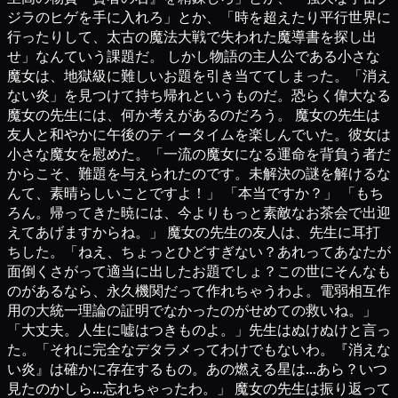
ジラのヒゲを手に入れろ」とか、「時を超えたり平行世界に
行ったりして、太古の魔法大戦で失われた魔導書を探し出
せ」なんていう課題だ。 しかし物語の主人公である小さな
魔女は、地獄級に難しいお題を引き当ててしまった。「消え
ない炎」を見つけて持ち帰れというものだ。恐らく偉大なる
魔女の先生には、何か考えがあるのだろう。 魔女の先生は
友人と和やかに午後のティータイムを楽しんでいた。彼女は
小さな魔女を慰めた。「一流の魔女になる運命を背負う者だ
からこそ、難題を与えられたのです。未解決の謎を解けるな
んて、素晴らしいことですよ！」 「本当ですか？」 「もち
ろん。帰ってきた暁には、今よりもっと素敵なお茶会で出迎
えてあげますからね。」 魔女の先生の友人は、先生に耳打
ちした。「ねえ、ちょっとひどすぎない？あれってあなたが
面倒くさがって適当に出したお題でしょ？この世にそんなも
のがあるなら、永久機関だって作れちゃうわよ。電弱相互作
用の大統一理論の証明でなかったのがせめての救いね。」
「大丈夫。人生に嘘はつきものよ。」先生はぬけぬけと言っ
た。「それに完全なデタラメってわけでもないわ。『消えな
い炎』は確かに存在するもの。あの燃える星は…あら？いつ
見たのかしら…忘れちゃったわ。」 魔女の先生は振り返って