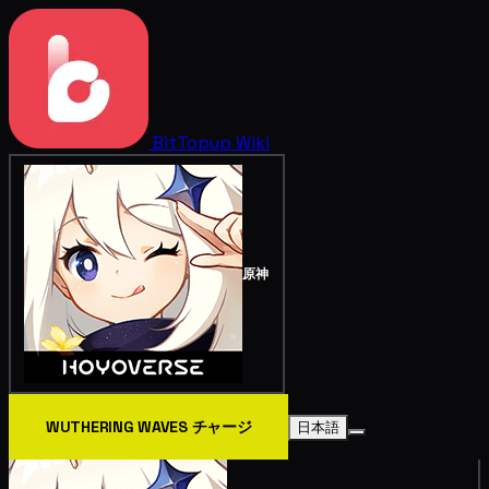
BitTopup
Wiki
原神
WUTHERING WAVES チャージ
日本語