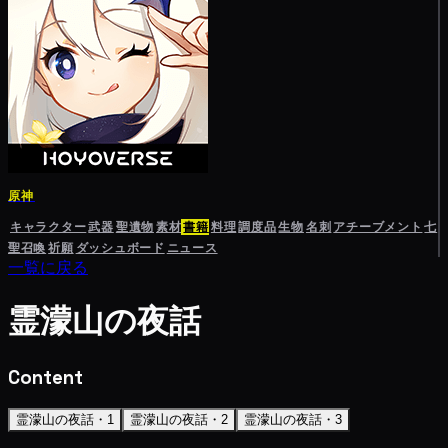
原神
キャラクター
武器
聖遺物
素材
書籍
料理
調度品
生物
名刺
アチーブメント
七
聖召喚
祈願
ダッシュボード
ニュース
一覧に戻る
霊濛山の夜話
Content
霊濛山の夜話・1
霊濛山の夜話・2
霊濛山の夜話・3