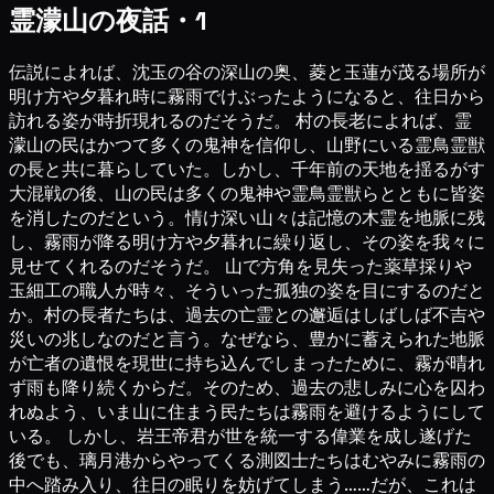
霊濛山の夜話・1
伝説によれば、沈玉の谷の深山の奥、菱と玉蓮が茂る場所が
明け方や夕暮れ時に霧雨でけぶったようになると、往日から
訪れる姿が時折現れるのだそうだ。 村の長老によれば、霊
濛山の民はかつて多くの鬼神を信仰し、山野にいる霊鳥霊獣
の長と共に暮らしていた。しかし、千年前の天地を揺るがす
大混戦の後、山の民は多くの鬼神や霊鳥霊獣らとともに皆姿
を消したのだという。情け深い山々は記憶の木霊を地脈に残
し、霧雨が降る明け方や夕暮れに繰り返し、その姿を我々に
見せてくれるのだそうだ。 山で方角を見失った薬草採りや
玉細工の職人が時々、そういった孤独の姿を目にするのだと
か。村の長者たちは、過去の亡霊との邂逅はしばしば不吉や
災いの兆しなのだと言う。なぜなら、豊かに蓄えられた地脈
が亡者の遺恨を現世に持ち込んでしまったために、霧が晴れ
ず雨も降り続くからだ。そのため、過去の悲しみに心を囚わ
れぬよう、いま山に住まう民たちは霧雨を避けるようにして
いる。 しかし、岩王帝君が世を統一する偉業を成し遂げた
後でも、璃月港からやってくる測図士たちはむやみに霧雨の
中へ踏み入り、往日の眠りを妨げてしまう……だが、これは