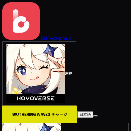
BitTopup
Wiki
原神
WUTHERING WAVES チャージ
日本語