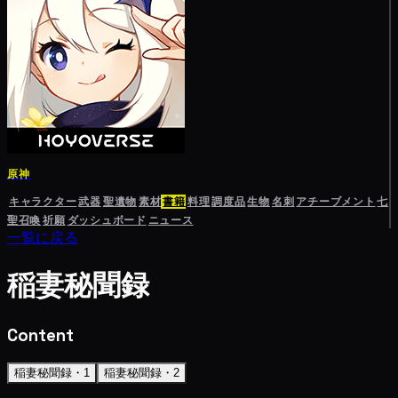
原神
キャラクター
武器
聖遺物
素材
書籍
料理
調度品
生物
名刺
アチーブメント
七
聖召喚
祈願
ダッシュボード
ニュース
一覧に戻る
稲妻秘聞録
Content
稲妻秘聞録・1
稲妻秘聞録・2