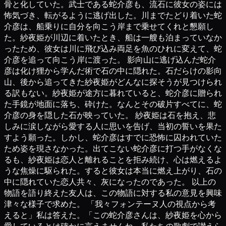
骨と化していた。武士である蛇介彦も、流石に彼女の姿には
怖気づき、転がるように逃げ出した。川までたどり着いた蛇
介彦は、船乗りに自分を向こう岸まで乗せてくれと懇願し
た。紗夜姫が川辺に着いたとき、船は一艘も泊まっていなか
ったため、彼女は川に飛び込み両足を魚のひれに変えて、蛇
介彦を追って向こう岸に渡った。 影向山に逃げ込んだ蛇介
彦は化け狸から学んだ術で石の中に隠れた。石だらけの影向
山、後から追ってきた紗夜姫がどんなに探そうが見つけられ
る訳もない。紗夜姫が途方に暮れていると、蛇介彦に贈られ
た手鏡が地面に落ち、砕けた。なんとその破片すべてに、蛇
介彦の身を隠した石が映っていた。 紗夜姫は石を抱え、悲
しみに涙しながら愛する人に思いを告げ、当初の誓いを果た
すよう願った。しかし、蛇介彦はすでに恐怖に囚われていた
ため姿を現さなかった。出てこない蛇介彦に打つ手がなくな
るも、紗夜姫は恋人と離れることを拒み続け、心は燃えるよ
うな焦燥に駆られた。すると彼女は本当に燃え上がり、石の
中に隠れていた恋人共々、灰になったのであった。 以上の
物語を語り終えた友人は、この物語に対する私の意見を興味
津々な様子で求めた。 「我々フォンテーヌ人の視点から考
えると」私は答えた。「この蛇介彦さんは、紗夜姫を心から