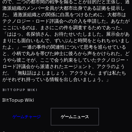
ので、二つの都市間の戦争を煽ることが目的だと主張し、過
激派組織のメンバー全員が大都市出身である証拠を提示し
た。 過激派組織との関係に白黒をつけるために、大都市は
テクノロジー・ロード評議会への介入を申請した。あなたが
ここにいるのは、まさにこの件を調査するためであった。
「ははっ、名探偵さん、お待たせいたしました。展示会があ
まりにも面白いもんで、ずいぶんと時間をとられちゃいまし
たよ。」 一連の事件の関連性について思考を巡らせている
と、小柄で丸みを帯びた紳士に後ろから声をかけられた。ど
うやら彼こそが、ここで会う約束をしていたテクノロジー・
ロード評議会から派遣されたエージェント、アクラのよう
だ。 「無駄話はよしましょう、アクラさん。まずは私たち
がそれぞれ持っている情報を出し合いましょう。」
BITTOPUP WIKI
BitTopup
Wiki
ゲームチャージ
ゲームニュース