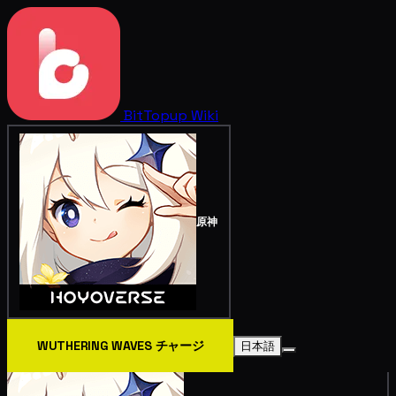
BitTopup
Wiki
原神
WUTHERING WAVES チャージ
日本語