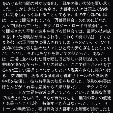
をめぐる都市間の対立も激化し、戦争の影が大陸を覆い尽く
した。 しかし少なくとも今は、大都市の人々は頭上で渦巻
く暗雲をしばらく忘れることができる。街の中心部の広場
は、ここで開催されている「万都博覧会」のために訪れた
人々で賑わっていた。 テクノロジー・ロード評議会によっ
て開催された平和と進歩を掲げる博覧会では、最新の技術成
果を用いた発明品が展示される。これらの発明品は、すぐさ
ま各都市の軍備競争に投入されてしまうものだが、それでも
技術の進歩は張り詰めた人々にひと時の安らぎをもたらすの
だ。 ただし、それはあなたを除いての話だった。 あなた
は、広場に並べられた目が眩むほど珍しい発明品にちっとも
興味が湧かなかった。周りの雑踏が、ここで待ち合わせをす
るのは正しい選択ではなかったという現実をさらに突きつけ
る。 数週間前、ある過激派組織が都市サトールの石素転送
中枢を破壊し、彼らお手製の映影を放送した。映影の内容は
ほとんどが「石素は悪魔からの贈り物だ」、「テクノロジ
ー・ロードが世界を破滅に導いている」といった陳腐な言葉
で構成されたもので、彼らが自分たちを「無知の者」の使徒
と名乗ったこと以外、特筆すべき点はなかった。 しかしサ
トールの執政官は、破壊行為は大都市の上層部が指示したも