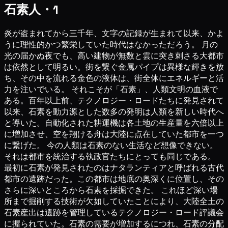
石素人・1
炎が盗まれてから三千年、文字の記録が生まれて以来、かよ
うに理性的かつ繁栄していた時代はなかっただろう。 月の
光の届かぬ夜でも、高い建物が無数と雲に突き刺さる大都市
は依然として明るい。街を繋ぐ金属パイプは異様な輝きを放
ち、その中を流れる金色の液体は、街全体にエネルギーと活
力を注いでいる。 それこそが「石素」、人類文明の血液で
ある。百年以上前、テクノロジー・ロードたちに発見されて
以来、石素を動力源とした数多の発明は人類を新しい時代へ
と導いた。自動化された耕運機は各土地の生産量を六倍以上
に増加させ、空を翔ける舟は大陸に点在していた都市を一つ
に繋げた。 今の人類は石素のない生活など想像できない。
それは都市を統治する執政官たちにとっても同じである。
最初に石素が発見されたのはナタランティアと呼ばれる古代
都市の遺跡だった。この都市は地底の奥深くに位置し、その
さらに深いところから石素を採掘できた。 これほど深い場
所まで掘削する技術が欠如していたことにより、大陸全土の
石素産出は遺跡を管理しているテクノロジー・ロード評議会
に握られていた。石素の需要が増加するにつれ、石素の分配