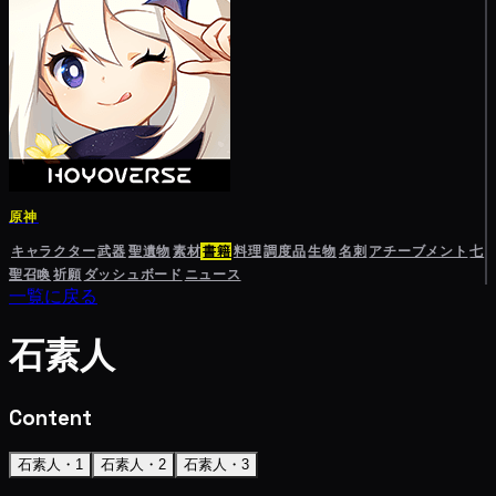
原神
キャラクター
武器
聖遺物
素材
書籍
料理
調度品
生物
名刺
アチーブメント
七
聖召喚
祈願
ダッシュボード
ニュース
一覧に戻る
石素人
Content
石素人・1
石素人・2
石素人・3