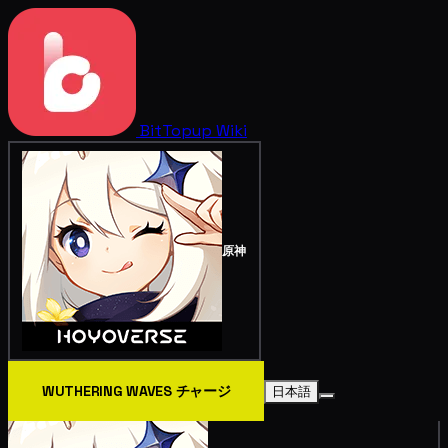
BitTopup
Wiki
原神
WUTHERING WAVES チャージ
日本語