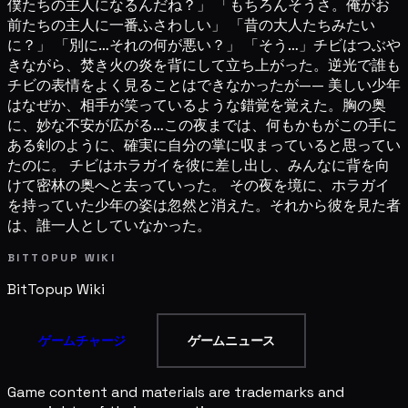
僕たちの主人になるんだね？」 「もちろんそうさ。俺がお
前たちの主人に一番ふさわしい」 「昔の大人たちみたい
に？」 「別に…それの何が悪い？」 「そう…」チビはつぶや
きながら、焚き火の炎を背にして立ち上がった。逆光で誰も
チビの表情をよく見ることはできなかったが—— 美しい少年
はなぜか、相手が笑っているような錯覚を覚えた。胸の奥
に、妙な不安が広がる…この夜までは、何もかもがこの手に
ある剣のように、確実に自分の掌に収まっていると思ってい
たのに。 チビはホラガイを彼に差し出し、みんなに背を向
けて密林の奥へと去っていった。 その夜を境に、ホラガイ
を持っていた少年の姿は忽然と消えた。それから彼を見た者
は、誰一人としていなかった。
BITTOPUP WIKI
BitTopup
Wiki
ゲームチャージ
ゲームニュース
Game content and materials are trademarks and