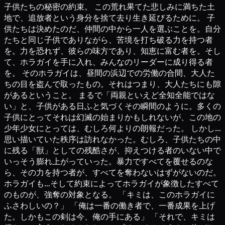
子供たちの秘密の約束。 この荒れ果てた悲しみに満ちた土
地で、追放者という身分を捨て去り生き延びるために。 子
供たちは決めたのだ、仲間の中から一人を選ぶことを。自分
たちと同じ子供でありながら、苦境を打ち破る力を持つ者
を。力を恐れず、彼らの味方であり、知恵に富む者を。そし
て、ホラガイを手に入れ、みんなのリーダーに成り得る者
を。 そのホラガイは、昼間の浜辺での労働の合間、大人た
ちの目を盗んで取ったもの。それはつまり、大人たちにも隙
があるということ。 まるで「両親といえど全知全能ではな
い」と、子供がある日ふと気づくその瞬間のように。多くの
子供にとってそれは幻滅の始まりかもしれないが、この地の
少年少女にとっては、むしろ何よりの朗報だった。 しかし…
思い描いていた秩序は訪れなかった。むしろ、子供たちの中
に残る「獣」としての残酷さが、抑えつける者のいない中で
いっそう膨れ上がっていった。暴力ですべてを覆せるのな
ら、その力を持つ者が、すべてを奪わないはずがないのだ。
ホラガイも…そして約束によってホラガイが象徴したすべて
のものが、強奪の対象となる。 「キミは、このホラガイに
ふさわしいの？」 「俺は一番の働き者で、一番成果を上げ
た。しかもこの剣は今、俺の手にある」 「それで、キミは