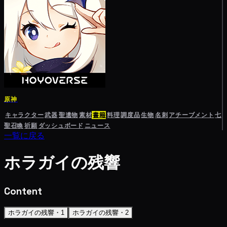
原神
キャラクター
武器
聖遺物
素材
書籍
料理
調度品
生物
名刺
アチーブメント
七
聖召喚
祈願
ダッシュボード
ニュース
一覧に戻る
ホラガイの残響
Content
ホラガイの残響・1
ホラガイの残響・2