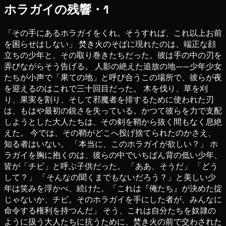
ホラガイの残響・1
「その手にあるホラガイをくれ。そうすれば、これ以上お前
を困らせはしない」 焚き火のそばに現れたのは、端正な顔
立ちの少年と、その取り巻きたちだった。彼は手の中の刃を
弄びながらそう告げる。 人影の絶えた追放の地——少年少女
たちが小声で「果ての地」と呼び合うこの場所で、彼らが夜
を迎えるのはこれで三十回目だった。 木を伐り、草を刈
り、果実を割り、そして邪魔者を排するために使われた刃
は、もはや最初の鋭さを失っている。かつて彼らを力で支配
しようとした大人たちは、その剣を鞘から抜く間もなく息絶
えた。 今では、その鞘がどこへ投げ捨てられたのかさえ、
知る者はいない。 「本当に、このホラガイが欲しい？」 ホ
ラガイを胸に抱くのは、彼らの中でいちばん背の低い少年、
皆が「チビ」と呼ぶ子供だった。 「ああ、そうだ」 「どう
して？」 「そんなの聞くまでもないだろう？」と美しい少
年は笑みを浮かべ、続けた。「これは『俺たち』が決めた掟
じゃないか、チビ。そのホラガイを手にした者が、みんなに
命令する権利を持つんだ」 そう、これは自分たちを奴隷の
ように扱う大人たちに抗うために、焚き火の前で交わされた