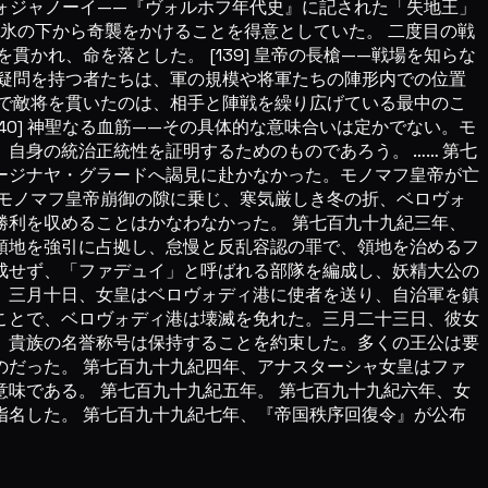
 ヴォジャノーイ——『ヴォルホフ年代史』に記された「失地王」
氷の下から奇襲をかけることを得意としていた。 二度目の戦
かれ、命を落とした。 [139] 皇帝の長槍——戦場を知らな
疑問を持つ者たちは、軍の規模や将軍たちの陣形内での位置
で敵将を貫いたのは、相手と陣戦を繰り広げている最中のこ
40] 神聖なる血筋——その具体的な意味合いは定かでない。モ
自身の統治正統性を証明するためのものであろう。 …… 第七
ージナヤ・グラードへ謁見に赴かなかった。モノマフ皇帝が亡
モノマフ皇帝崩御の隙に乗じ、寒気厳しき冬の折、ベロヴォ
利を収めることはかなわなかった。 第七百九十九紀三年、
領地を強引に占拠し、怠慢と反乱容認の罪で、領地を治めるフ
成せず、「ファデュイ」と呼ばれる部隊を編成し、妖精大公の
。三月十日、女皇はベロヴォディ港に使者を送り、自治軍を鎮
ことで、ベロヴォディ港は壊滅を免れた。三月二十三日、彼女
、貴族の名誉称号は保持することを約束した。多くの王公は要
だった。 第七百九十九紀四年、アナスターシャ女皇はファ
味である。 第七百九十九紀五年。 第七百九十九紀六年、女
名した。 第七百九十九紀七年、『帝国秩序回復令』が公布