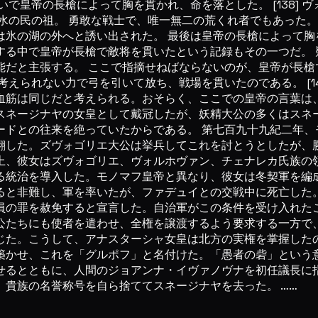
で皇帝の長槍によって胸を貫かれ、命を落とした。 [138]
水の民の祖。 勇敢な戦士で、唯一無二の荒くれ者でもあった。
の湖の外へと誘い出された。 最後は皇帝の長槍によって胸を貫
する中で皇帝が長槍で敵将を貫いたという記録もその一つだ。 
能だと主張する。 ここで指摘せねばならないのが、皇帝が長槍
えられない力で弓を引いて放ち、戦場を貫いたのである。 [1
筋は同じだと考えられる。おそらく、ここでの皇帝の言葉は、
スネージナヤの女皇として戴冠したが、妖精大公の多くはスネ
ードとの往来を絶っていたからである。 第七百九十九紀二年、
翻した。ズヴォゴリエ大公は挙兵してこれを討とうとしたが、勝
上、彼女はズヴォゴリエ、ヴォルホヴァン、チェナレカ氏族の
る統治を導入した。モノマフ皇帝と異なり、彼女は冬契軍を編
ると非難し、軍を率いたが、ファデュイとの交戦中に死亡した
員の罪を赦免すると宣言した。自治軍がこの条件を受け入れた
公たちにも使者を遣わせ、全権を譲渡するよう要求する一方で
じた。こうして、アナスターシャ女皇は北方の実権を掌握したの
かせ、これを「グルポフ」と名付けた。「愚者の砦」という意
せるとともに、人間のジョアンナ・イヴァノヴナを初任議長に指
貴族の名誉称号を自ら捨ててスネージナヤを去った。 ……