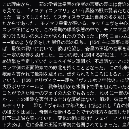
この理由から、一部の学者は皇帝の使者の言葉の裏には脅迫の
ら見ても、「ミスティスラフリ」という異怪の獣の賢者たち
った。言ってしまえば、ミスティスラフ王は自身の名を冠し
たからであった。 モノマフ皇帝が率いる、キッチェヴを中
スラフ王にとって、この長期の膠着状態の中で、モノマフ皇
定づける戦いの火ぶたが切られたのであった… [131] ニョルム
——狼のような姿をした異怪の獣の氏族。 [134] 主に軍事
ば、最後の戦いにおいて、彼は絶望し、蒼星の王廷の進軍を
に一定の影響を及ぼした。 三つの戦いに関する詳細は、『ス
め追撃を予定していたシュペイギン軍団が、不思議なことに
スラフ側の正面戦線での敗北を招くこととなった。 この出来
獣頭を貫かれて最期を迎えた。伝えられるところによると、
という。 [136] セリヴィク——即ち『ヴォルホフ年代史
大臣ポリフィールと、戦争初期から水面下で手を組んでいた
ことができた唯一のフェイの大公でもあった。 ゆえに一部
かし、この推測を裏付ける十分な証拠はない。 戦後、彼は当時
ルディリト——即ち『ヴォルホフ年代史』に記されし「森の牡
の後方を迂回し、奇襲を仕掛けることで予め味方を配置した
陛下に忠誠を誓っていた、変化の術に長けたフェイ「フィリ
ト大公は、逆に蒼星の王廷の軍勢に包囲されてしまった。皇