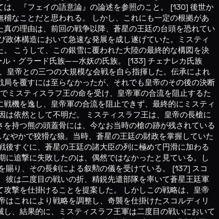
『フェイの語意論』の論述を参照のこと。 [130] 後世か
稽なことだと思われる。 しかし、これにも一定の根拠があ
た真の理由は、前回の戦争以降、蒼星の王廷の台頭を恐れてい
び政体構造において急速な発展を成し遂げていた。ミスティ
。 こうして、この銀雪に覆われた大陸の最終的な構図を決
ール・グラード氏族——水妖の氏族。 [133] チェナレカ氏族
戦役で、皇帝との三つの大規模な会戦を自ら指揮した。伝承によれ
戦局を覆すには至らなかったが、それでも皇帝のその後の決断
線でミスティスラフ王の命を受け、皇帝軍の合流を阻止するた
に戦機を逸し、皇帝軍の合流を阻止できず、最終的にミスティ
因は依然として不明だ。 ミスティスラフ王は、皇帝の長槍に
さを持つ熊の頭蓋骨には、今なお当時の槍の跡が残されている
て、しなやかで狡猾な狼。当時、蒼星の王廷の財政を掌握していた
戦後すぐに、蒼星の王廷の諸大臣の列に極めて円滑に加わる
期に追撃に失敗したのは、偶然ではなかったと見ている。し
り、その長剣による叙勲の儀を受けている。 [137] スコ
。 彼は二度目の戦いの折、精鋭先遣部隊を率いて蒼星王廷軍
攻撃を仕掛けることを提案した。 しかしこの戦略は、皇帝
帝はこれにより戦略を調整し、奇襲を仕掛けたスコルディリ
滅し、結果的に、ミスティスラフ王軍は二度目の戦いにおいて