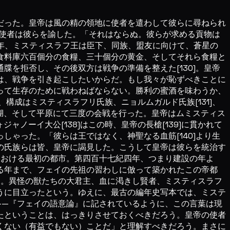
とだった。皇帝は風の精の領地に使者を遣わして彼らに尋ねられ
。使者は彼らを諭した。「それはならぬ。彼らが求める貢物は
紀六年、ミスティスラフ王は臣下、同族、盟友に向けて、蒼星の
食料庫六百個分の食糧、三十個分の黄金、そしてそれら食糧と
を拒否し、その後双方は戦争の準備を整えた[130]。皇帝
は、戦争を引き起こしたいからだ。もし我々が恥ずべきことに
って生存のために戦わねばならない。勝利の蜜酒を味わうか、
構成はミスティスラフリ氏族、ニョルムガルド氏族[131]、
、氷の湖、そして平原にて三度の会戦を行った。皇帝はムミスティス
ジャノーイ大公[138]はこの時、皇帝の長槍[139]に貫かれて
ゃった。「彼らは王ではなく、神聖なる血筋[140]より生
の氏族らは皆、皇帝に謁見した。こうして皇帝は彼らを統治す
ヤにおける最初の都市。第四百十七紀四年、つまり建設の年よ
る年まで、フェイの先祖の習わしに倣って築かれたこの帝都
者」。異怪の獣たちの大君主、血に渇きし賢者、ミスティスラフ
うに目立ったという。ゆえに、最古の編年史写本では、ミステ
愛——『フェイの語意論』に記されているように、この言葉は現
たということは、はっきりさせておくべきだろう。皇帝の使者
くない（有益でもない）ことだ」と理解すべきだろう。まさに