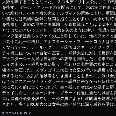
大敗を喫することとなった。 スコルディリト大公は、この戦い
を指す。 デール・グラードの支配者にして、氷の湖に住まう
いの終わり、小さき者の大公アルヴィスの策略により、軍団は氷
い者たちは戦場の記録に疑問を抱くことが多い。両軍が対峙
を指摘し、混戦の最中に将軍同士が直接戦うことはほぼ不可
とではないということだ。 長槍を矢のように使い、常識では考
ノマフ皇帝は自らをフェイの主と称していた。他のフェイと血
百九十九紀一年四月、アナスターシャ・フョードロヴナは全
くなってから、デール・グラード氏族はスネージナヤ・グラ
ディ港に住む人々は自治を宣言し、妖精大公に対して反旗を
アナスターシャ女皇は自治軍への攻撃を開始した。進軍の途
ェイの王公から称号を奪い取り、代わりに非世襲の官吏によ
領地を制圧した。ズヴォゴリエ大公は女皇の行いを謀反であ
圧するため、反乱の扇動者を引き渡すことを条件に、残り全
はさらにスネージナヤ・グラードへ謁見に来なかった妖精大
求に応じる前に亡くなったが、生き残った者はみな要求に応
デュイに命じ、スネージナヤ・グラード付近に新たな城塞を築
皇は皇都評議会を設立し、王公欠員による行政問題を処理さ
された。多くの妖精大公は女皇の徳と慈悲に深く感銘を受け、
BITTOPUP WIKI