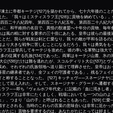
が凍土に帝都キーテジ[127]を築かれてから、七十六年後のこ
た。「我々はミスティスラフ王[128]に貢物を納めている」
 第四百二十八紀四年。 第四百二十八紀五年。 第四百二十八
らに、和平維持の名目で、異怪の獣連盟へ十年分の貢物、毎年
は風の精に対する要求の三十倍にあたる。皇帝は彼らの最後通牒
ことだ。我らが戦友は剣と仁愛なり。我々の敵が平和を語るの
はより大きな戦争に苦しむことになるだろう。我々は勇気をも
ラフ王は挙兵してキーテジを攻めた。彼の率いる軍勢は強大で、
して数多の従属する氏族[134]であった。両軍はキーテジ山麓
公[136]だけは難を逃れたが、スコルディリト大公[137]とヴォ
め、それぞれの氏族領地へ送り届けて埋葬させた。皇帝はおっし
蒼星の継承者であり、全フェイの守護者である」。残るフェイ
と称することとなった。 [127] キッチェヴ——スネージナ
として迎え入れた。そして、スネージナヤ・グラードへ遷都す
スティスラフ——即ち『ヴォルホフ年代史』に記載の「血に渇きし
ィスラフ王は非常にたくましく、戦場においても一つの山のよ
」、つまり「山の子」と呼ばれることもあった。 [129] 仁
指すとされる。当時のこれらの言葉の意味合いは非常に近かっ
たがたに）貢物を要求するのは、あなたがたにとっては好まし