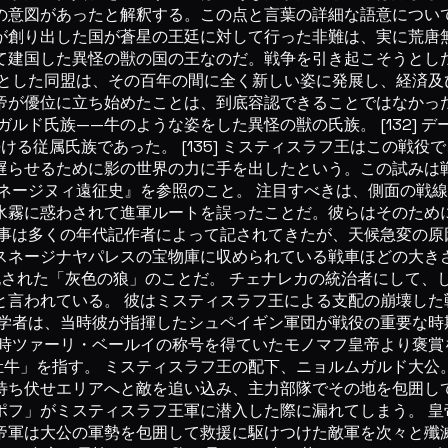
意図があったと解釈する。この点と言葉の詳細な語意については、
が創り出した国が蒼星の王廷に対して行った非難は、実に荒唐無
て建国した異怪の獣の国の王なのだ。戦争を引き起こそうとし
心とした同盟は、その百年の間に全く新しい姿に発展し、経済及
帝が優位に立ち始めたことは、到底容認できることではなかった
ガルド氏族——牛のような姿をした異怪の獣の氏族。 [132] デ
に長ける従属氏族であった。 [135] ミスティスラフ王はこの
遅らせるために影の世界の力に手を出したという。この試みは
ネージヌィ遠征史』を参照のこと。 注目すべきは、側面の戦
氷霧に惑わされて進軍ルートを誤ったことだ。彼らはそのため
事は多くの年代記作者によって記されてきたが、天候急変の原
スネージナヤパレスの宝物庫に収められている戦車ほどの大き
』に記された「灰色の狼」のことだ。 チェナレカの統治者にし
と言われている。 彼はミスティスラフ王による支配の崩壊した
の学者は、当時彼が指揮したシュペイギン軍団が戦役の重要な時
ツァーリ・ベールイの称号を得ていたモノマフ皇帝より褒賞を賜
牛」を指す。 ミスティスラフ王の配下、ニョルムガルド大公
待ち伏せエリアへと敵を追い込み、主力部隊でその地を包囲して
ポフ」がミスティスラフ王軍に潜入した際に漏れてしまう。 皇
帝軍は大公の軍勢を包囲して救援に駆けつけた敵軍を次々と殲