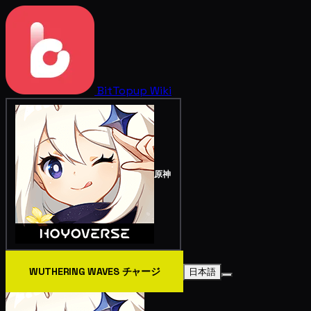
BitTopup
Wiki
原神
WUTHERING WAVES チャージ
日本語