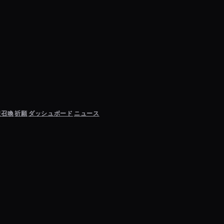
聖召喚
祈願
ダッシュボード
ニュース