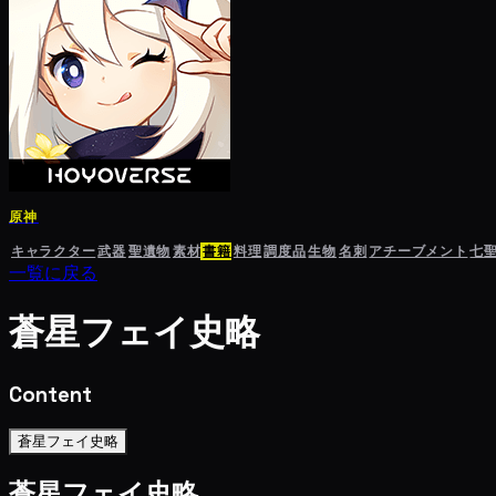
原神
キャラクター
武器
聖遺物
素材
書籍
料理
調度品
生物
名刺
アチーブメント
七
一覧に戻る
蒼星フェイ史略
Content
蒼星フェイ史略
蒼星フェイ史略