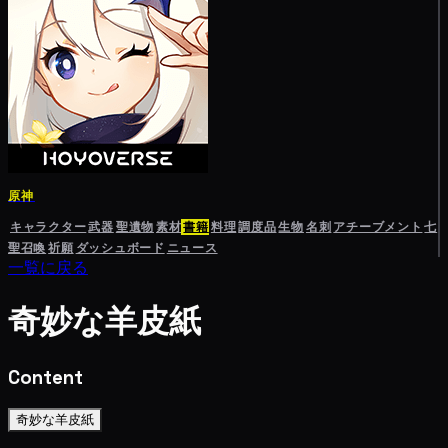
原神
キャラクター
武器
聖遺物
素材
書籍
料理
調度品
生物
名刺
アチーブメント
七
聖召喚
祈願
ダッシュボード
ニュース
一覧に戻る
奇妙な羊皮紙
Content
奇妙な羊皮紙