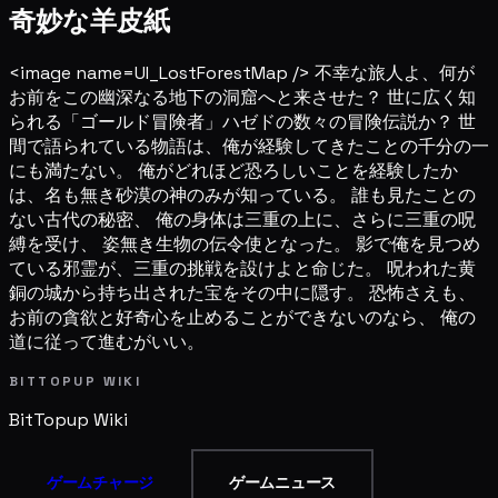
奇妙な羊皮紙
<image name=UI_LostForestMap /> 不幸な旅人よ、何が
お前をこの幽深なる地下の洞窟へと来させた？ 世に広く知
られる「ゴールド冒険者」ハゼドの数々の冒険伝説か？ 世
間で語られている物語は、俺が経験してきたことの千分の一
にも満たない。 俺がどれほど恐ろしいことを経験したか
は、名も無き砂漠の神のみが知っている。 誰も見たことの
ない古代の秘密、 俺の身体は三重の上に、さらに三重の呪
縛を受け、 姿無き生物の伝令使となった。 影で俺を見つめ
ている邪霊が、三重の挑戦を設けよと命じた。 呪われた黄
銅の城から持ち出された宝をその中に隠す。 恐怖さえも、
お前の貪欲と好奇心を止めることができないのなら、 俺の
道に従って進むがいい。
BITTOPUP WIKI
BitTopup
Wiki
ゲームチャージ
ゲームニュース