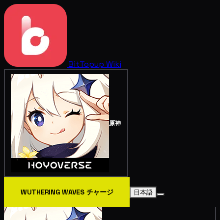
BitTopup
Wiki
原神
WUTHERING WAVES チャージ
日本語