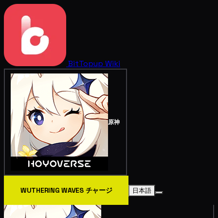
BitTopup
Wiki
原神
WUTHERING WAVES チャージ
日本語