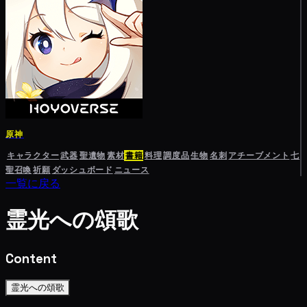
原神
キャラクター
武器
聖遺物
素材
書籍
料理
調度品
生物
名刺
アチーブメント
七
聖召喚
祈願
ダッシュボード
ニュース
一覧に戻る
霊光への頌歌
Content
霊光への頌歌