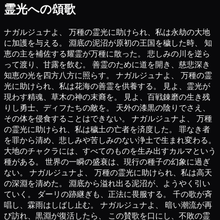
霊光への頌歌
ナガルジュナよ、 万種の霊光に助けられ、私は永劫の大地
に加護を与える。 淵底の泥沼が原初の王国を穢した時、 知
恵の主を補佐する耀霊が万種に散った。 悲しみの川を逆ら
って渡り、甘露を飲む。 善霊のために道を開き、慈悲深き
知恵の光を四方八方に照らす。 ナガルジュナよ、 万種の霊
光に助けられ、私は花海の善霊を供養する。 見よ、霊光が
現わす精魂、草木の神の末裔を。 見よ、百戦錬磨の生き残
りし勇士、ディフたちの敵を。 天外の漆黒の陰りでさえ、
その体を侵食することはできない。 ナガルジュナよ、 万種
の霊光に助けられ、私は穢土の亡者を済度した。 罪なき者
を罪から清め、悲しみや苦しみのない浄土で生まれ変わる。
大地のチャクラには、すべてのものを生み出すカルマという
種がある。 世界の一瞬の盛衰は、現行の種子の幻象に過ぎ
ない。 ナガルジュナよ、 万種の霊光に助けられ、私は高天
の深淵を清めた。 淵底から溢れ出る泥沼が、ようやく引い
ていく。 ダーリの跡継ぎも、正法に畏服する。 千の歌が斉
唱し、霖雨はしばし止む。 ナガルジュナよ、 暗い潮流が再
び訪れ、黒淵が復活したら、 この賛歌を口にし、不敗の霊